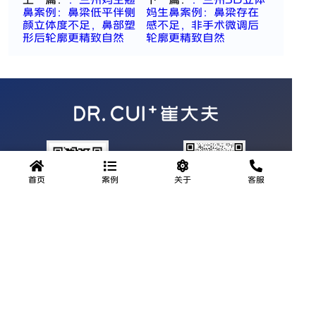
鼻案例：鼻梁低平伴侧
妈生鼻案例：鼻梁存在
颜立体度不足，鼻部塑
感不足，非手术微调后
形后轮廓更精致自然
轮廓更精致自然
首页
案例
关于
客服
公众号
官方微信
服务热线
0931-8471111
地址：甘肃省兰州市城关区临夏路街道永昌路279号德胜大厦3
层1号