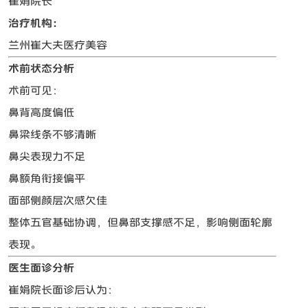
崔娟院长
治疗机构：
兰州崔大夫医疗美容
术前状态分析
术前可见：
鼻背高度偏低
鼻梁线条不够清晰
鼻尖表现力不足
鼻额角衔接偏平
面部侧颜层次感欠佳
整体五官基础协调，但鼻部支撑感不足，影响侧面轮廓
表现。
医生面诊分析
崔娟院长面诊后认为：