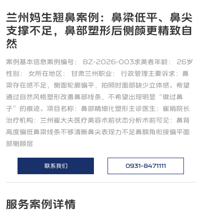
兰州妈生翘鼻案例：鼻梁低平、鼻尖
支撑不足，鼻部塑形后侧颜更精致自
然
案例基本信息案例编号： BZ-2026-003求美者年龄： 26岁
性别： 女所在地区： 甘肃兰州职业： 行政管理主要诉求：鼻
梁存在感不足，侧面轮廓偏平，拍照时面部缺少立体感。希望
通过自然风格塑形改善鼻部线条，不希望出现明显“做过鼻
子”的痕迹。项目名称：鼻部精细化塑形主诊医生：崔娟院长
治疗机构：兰州崔大夫医疗美容术前状态分析术前可见：鼻背
高度偏低鼻梁线条不够清晰鼻尖表现力不足鼻额角衔接偏平面
部侧颜层
联系我们
0931-8471111
服务案例详情