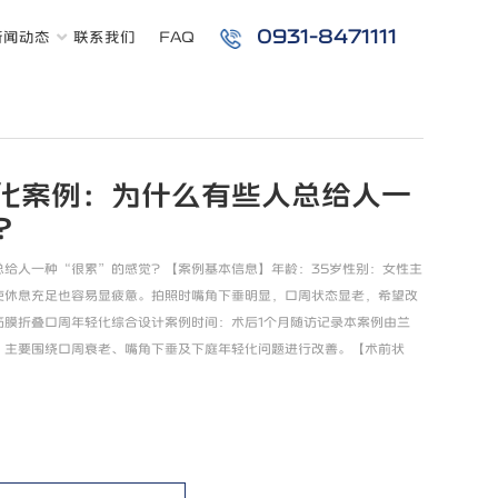
0931-8471111
新闻动态
联系我们
FAQ
化案例：为什么有些人总给人一
？
总给人一种“很累”的感觉？【案例基本信息】年龄：35岁性别：女性主
使休息充足也容易显疲惫。拍照时嘴角下垂明显，口周状态显老，希望改
筋膜折叠口周年轻化综合设计案例时间：术后1个月随访记录本案例由兰
，主要围绕口周衰老、嘴角下垂及下庭年轻化问题进行改善。【术前状