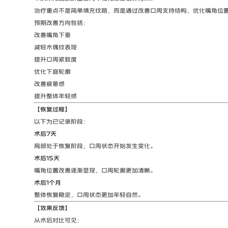
治疗重点不是简单填充纹路，而是通过改善口周支持结构，优化嘴角位
预期改善方向包括：
改善嘴角下垂
减轻木偶纹表现
提升口周紧致度
优化下庭轮廓
改善疲惫感
提升整体年轻感
【恢复过程】
以下为已记录阶段：
术后7天
局部处于恢复阶段，口周状态开始发生变化。
术后15天
嘴角位置改善逐渐显现，口周轮廓更加清晰。
术后1个月
整体恢复稳定，口周状态更加年轻自然。
【效果反馈】
从术后对比可见：