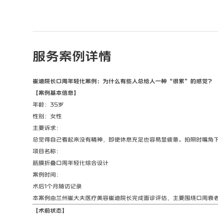
服务案例详情
崔迪院长口周年轻化案例：为什么有些人总给人一种“很累”的感觉？
【案例基本信息】
年龄：35岁
性别：女性
主要诉求：
总觉得自己看起来没有精神，即使休息充足也容易显疲惫。拍照时嘴角
项目名称：
筋膜折叠口周年轻化综合设计
案例时间：
术后1个月随访记录
本案例由兰州崔大夫医疗美容崔迪院长完成面诊评估，主要围绕口周衰
【术前状态】