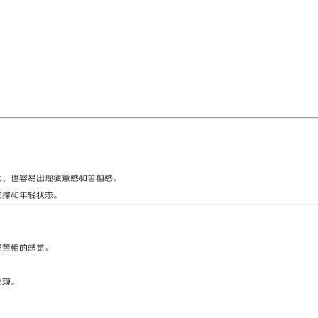
大，也容易出现疲惫感和苦相感。
支撑和年轻状态。
或苦相的感觉。
出现。