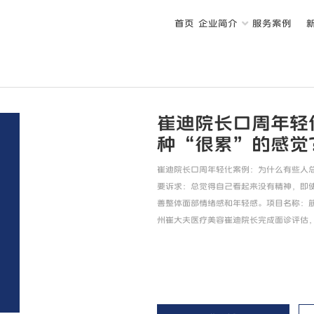
首页
企业简介
服务案例
崔迪院长口周年轻
种“很累”的感觉
崔迪院长口周年轻化案例：为什么有些人
要诉求：总觉得自己看起来没有精神，即
善整体面部情绪感和年轻感。项目名称：
州崔大夫医疗美容崔迪院长完成面诊评估