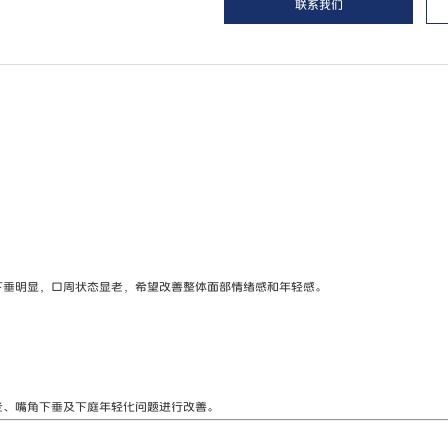
联系我们
下垂明显，口周状态显老，希望改善整体面部情绪感和年轻感。
老、嘴角下垂及下庭年轻化问题进行改善。