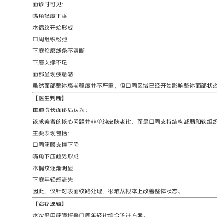
面诊时可见：
嘴角轻度下垂
木偶纹开始形成
口周组织松弛
下庭轮廓线条不清晰
下唇支撑不足
面部呈现疲惫感
虽然面部整体衰老程度并不严重，但口周区域已经开始影响整体面部状
【医生判断】
崔迪院长面诊后认为：
该求美者的核心问题并非单纯皮肤老化，而是口周支持结构减弱和软组
主要表现包括：
口周筋膜支撑下降
嘴角下压趋势形成
木偶纹逐渐明显
下庭年轻感流失
因此，仅针对表面纹路处理，很难从根本上改善整体状态。
【治疗逻辑】
本次采用筋膜折叠口周年轻化综合设计方案。