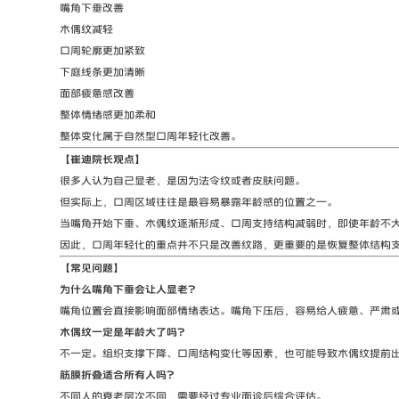
嘴角下垂改善
木偶纹减轻
口周轮廓更加紧致
下庭线条更加清晰
面部疲惫感改善
整体情绪感更加柔和
整体变化属于自然型口周年轻化改善。
【崔迪院长观点】
很多人认为自己显老，是因为法令纹或者皮肤问题。
但实际上，口周区域往往是最容易暴露年龄感的位置之一。
当嘴角开始下垂、木偶纹逐渐形成、口周支持结构减弱时，即使年龄不
因此，口周年轻化的重点并不只是改善纹路，更重要的是恢复整体结构
【常见问题】
为什么嘴角下垂会让人显老？
嘴角位置会直接影响面部情绪表达。嘴角下压后，容易给人疲惫、严肃
木偶纹一定是年龄大了吗？
不一定。组织支撑下降、口周结构变化等因素，也可能导致木偶纹提前
筋膜折叠适合所有人吗？
不同人的衰老层次不同，需要经过专业面诊后综合评估。