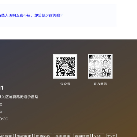
有些人明明五官不错，却总缺少甜美感？
公众号
官方微信
11
城关区临夏路街道永昌路
号
om
0:00
隐私政策
版权声明
用户协议
企业资质
官网环境
XML
TXT