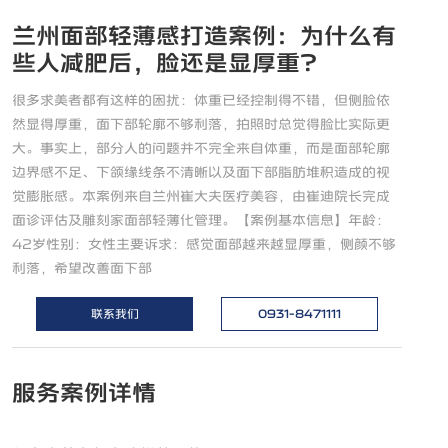
兰州面部轻薄感打造案例：为什么有
些人减肥后，脸还是显厚重？
很多求美者都有这样的困扰：体重已经控制得不错，但侧脸依
然显得厚重，面下部轮廓不够利落，拍照时总觉得脸比实际更
大。事实上，部分人的问题并不完全来自体重，而是面部轮廓
边界感不足、下颌缘线条不清晰以及面下部脂肪堆积造成的视
觉膨胀感。本案例来自兰州崔大夫医疗美容，由崔迪院长完成
面诊评估及雕刻家面部轻薄化管理。【案例基本信息】年龄：
42岁性别：女性主要诉求：感觉面部越来越显厚重，侧颜不够
利落，希望改善面下部
联系我们
0931-8471111
服务案例详情