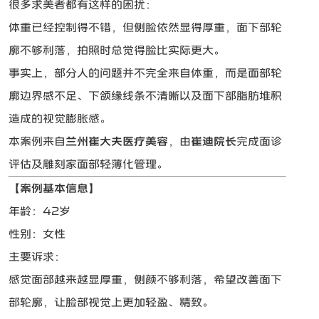
很多求美者都有这样的困扰：
体重已经控制得不错，但侧脸依然显得厚重，面下部轮
廓不够利落，拍照时总觉得脸比实际更大。
事实上，部分人的问题并不完全来自体重，而是面部轮
廓边界感不足、下颌缘线条不清晰以及面下部脂肪堆积
造成的视觉膨胀感。
本案例来自
兰州崔大夫医疗美容
，由
崔迪院长
完成面诊
评估及雕刻家面部轻薄化管理。
【案例基本信息】
年龄：42岁
性别：女性
主要诉求：
感觉面部越来越显厚重，侧颜不够利落，希望改善面下
部轮廓，让脸部视觉上更加轻盈、精致。