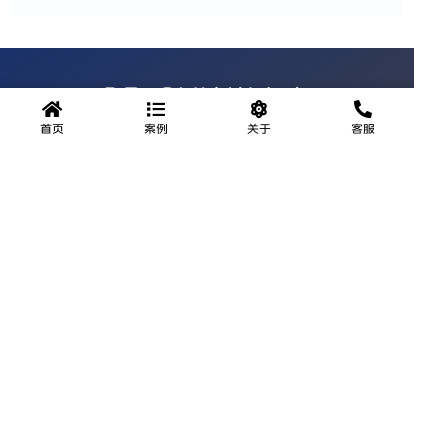
首页
案例
关于
客服
公众号
官方微信
服务热线
0931-8471111
地址：甘肃省兰州市城关区临夏路街道永昌路279号德胜大厦3
层1号
邮箱：cdfbsl@qq.com
营业时间：09:00-20:00