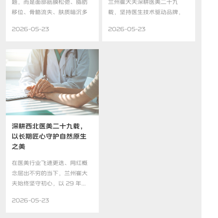
题，而是面部筋膜松弛、脂肪
兰州崔大夫深耕医美二十九
移位、骨骼流失、肤质暗沉多
载，坚持医生技术驱动品牌，
重叠...
汇聚...
2026-05-23
2026-05-23
深耕西北医美二十九载，
以长期匠心守护自然原生
之美
在医美行业飞速更迭、网红概
念层出不穷的当下，兰州崔大
夫始终坚守初心，以 29 年...
2026-05-23