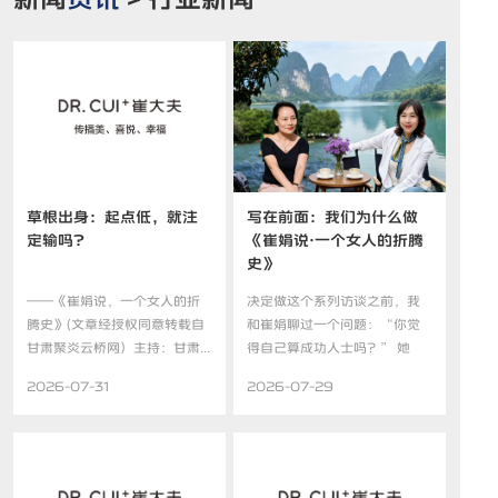
草根出身：起点低，就注
写在前面：我们为什么做
定输吗？
《崔娟说·一个女人的折腾
史》
——《崔娟说，一个女人的折
决定做这个系列访谈之前，我
腾史》(文章经授权同意转载自
和崔娟聊过一个问题：“你觉
甘肃聚炎云桥网）主持：甘肃...
得自己算成功人士吗？” 她
想...
2026-07-31
2026-07-29