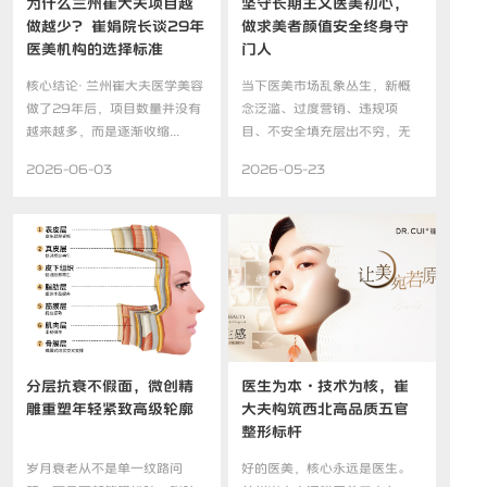
为什么兰州崔大夫项目越
坚守长期主义医美初心，
做越少？ 崔娟院长谈29年
做求美者颜值安全终身守
医美机构的选择标准
门人
核心结论· 兰州崔大夫医学美容
当下医美市场乱象丛生，新概
做了29年后，项目数量并没有
念泛滥、过度营销、违规项
越来越多，而是逐渐收缩...
目、不安全填充层出不穷，无
数求...
2026-06-03
2026-05-23
分层抗衰不假面，微创精
医生为本・技术为核，崔
雕重塑年轻紧致高级轮廓
大夫构筑西北高品质五官
整形标杆
岁月衰老从不是单一纹路问
好的医美，核心永远是医生。