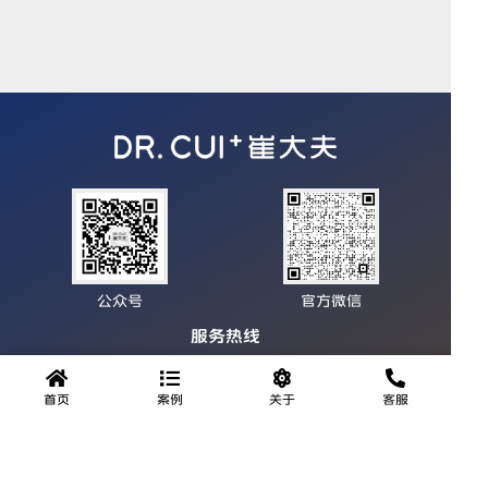
公众号
官方微信
服务热线
0931-8471111
首页
案例
关于
客服
地址：甘肃省兰州市城关区临夏路街道永昌路279号德胜大厦3
层1号
邮箱：cdfbsl@qq.com