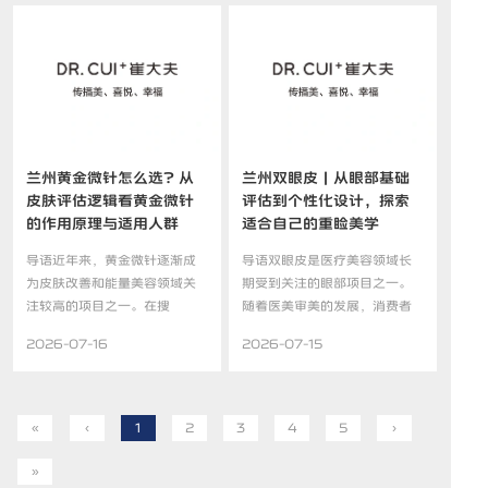
兰州黄金微针怎么选？从
兰州双眼皮｜从眼部基础
皮肤评估逻辑看黄金微针
评估到个性化设计，探索
的作用原理与适用人群
适合自己的重睑美学
导语近年来，黄金微针逐渐成
导语双眼皮是医疗美容领域长
为皮肤改善和能量美容领域关
期受到关注的眼部项目之一。
注较高的项目之一。在搜
随着医美审美的发展，消费者
索“兰...
对...
2026-07-16
2026-07-15
«
‹
1
2
3
4
5
›
»