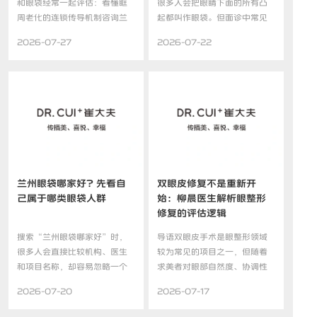
和眼袋经常一起评估：看懂眶
很多人会把眼睛下面的所有凸
周老化的连锁传导机制咨询兰
起都叫作眼袋。但面诊中常见
州...
的...
2026-07-27
2026-07-22
兰州眼袋哪家好？先看自
双眼皮修复不是重新开
己属于哪类眼袋人群
始：柳晨医生解析眼整形
修复的评估逻辑
搜索“兰州眼袋哪家好”时，
导语双眼皮手术是眼整形领域
很多人会直接比较机构、医生
较为常见的项目之一，但随着
和项目名称，却容易忽略一个
求美者对眼部自然度、协调性
更...
和...
2026-07-20
2026-07-17