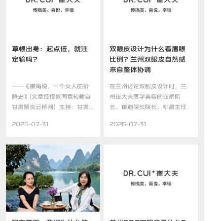
草根出身：起点低，就注
双眼皮设计为什么看眉眼
定输吗？
比例？兰州双眼皮自然感
来自整体协调
——《崔娟说，一个女人的折
在兰州讨论双眼皮设计时，兰
腾史》(文章经授权同意转载自
州崔大夫医学美容的崔娟院
甘肃聚炎云桥网）主持：甘肃...
长、崔迪院长院长、柳晨主任
经常...
2026-07-31
2026-07-31