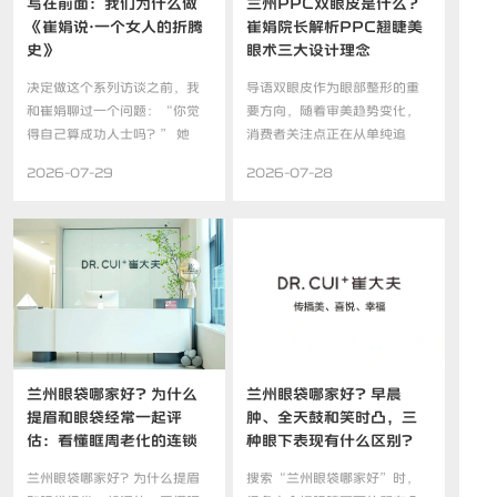
写在前面：我们为什么做
兰州PPC双眼皮是什么？
《崔娟说·一个女人的折腾
崔娟院长解析PPC翘睫美
史》
眼术三大设计理念
决定做这个系列访谈之前，我
导语双眼皮作为眼部整形的重
和崔娟聊过一个问题：“你觉
要方向，随着审美趋势变化，
得自己算成功人士吗？” 她
消费者关注点正在从单纯追
想...
求“...
2026-07-29
2026-07-28
兰州眼袋哪家好？为什么
兰州眼袋哪家好？早晨
提眉和眼袋经常一起评
肿、全天鼓和笑时凸，三
估：看懂眶周老化的连锁
种眼下表现有什么区别？
传导机制
兰州眼袋哪家好？为什么提眉
搜索“兰州眼袋哪家好”时，