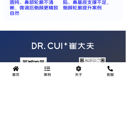
圆钝、鼻部轮廓不清
陷、鼻基底支撑不足，
晰，微调后侧颜更精致
侧颜轮廓提升案例
自然
首页
案例
关于
客服
公众号
官方微信
服务热线
0931-8471111
地址：甘肃省兰州市城关区临夏路街道永昌路279号德胜大厦3
层1号
邮箱：cdfbsl@qq.com