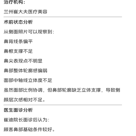
治疗机构：
兰州崔大夫医疗美容
术前状态分析
从侧面照片可以观察到：
鼻背线条偏平
鼻根支撑不足
鼻尖表现点不明显
鼻部整体轮廓感偏弱
面部中轴线立体度不足
虽然面部比例协调，但鼻部轮廓缺乏立体支撑，导致侧
颜层次感相对不足。
医生面诊分析
崔迪院长面诊后认为：
顾客鼻部基础条件较好。