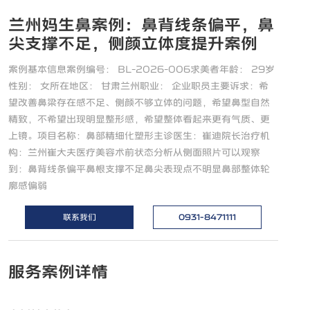
兰州妈生鼻案例：鼻背线条偏平，鼻
尖支撑不足，侧颜立体度提升案例
案例基本信息案例编号： BL-2026-006求美者年龄： 29岁
性别： 女所在地区： 甘肃兰州职业： 企业职员主要诉求：希
望改善鼻梁存在感不足、侧颜不够立体的问题，希望鼻型自然
精致，不希望出现明显整形感，希望整体看起来更有气质、更
上镜。项目名称：鼻部精细化塑形主诊医生：崔迪院长治疗机
构：兰州崔大夫医疗美容术前状态分析从侧面照片可以观察
到：鼻背线条偏平鼻根支撑不足鼻尖表现点不明显鼻部整体轮
廓感偏弱
联系我们
0931-8471111
服务案例详情