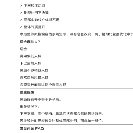
✓ 下巴轻度后缩
✓ 侧颜比例不协调
✓ 面部中轴线立体感不足
✓ 整体气质提升
术后整体风格偏自然系妈生感，没有夸张改变，属于精细化轮廓优化案
适合哪些人？
适合：
鼻梁偏低人群
下巴后缩人群
侧颜不够精致人群
喜欢自然风格人群
希望提升面部比例协调性人群
医生提醒
侧颜好看并不等于鼻子高。
很多情况下：
下巴支撑、面中结构、鼻基底状态都会影响最终效果。
因此设计时更应该关注整体面部比例，而非单一部位。
常见问题 FAQ