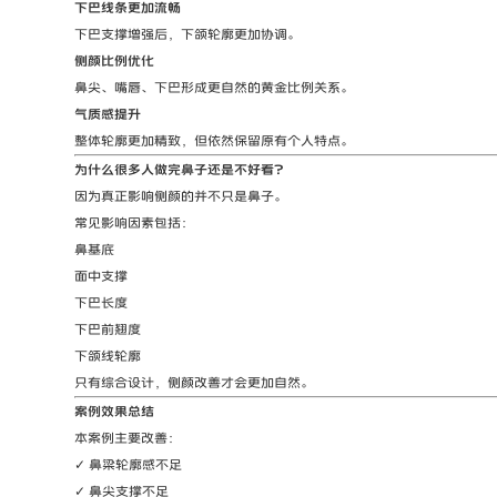
下巴线条更加流畅
下巴支撑增强后，下颌轮廓更加协调。
侧颜比例优化
鼻尖、嘴唇、下巴形成更自然的黄金比例关系。
气质感提升
整体轮廓更加精致，但依然保留原有个人特点。
为什么很多人做完鼻子还是不好看？
因为真正影响侧颜的并不只是鼻子。
常见影响因素包括：
鼻基底
面中支撑
下巴长度
下巴前翘度
下颌线轮廓
只有综合设计，侧颜改善才会更加自然。
案例效果总结
本案例主要改善：
✓ 鼻梁轮廓感不足
✓ 鼻尖支撑不足