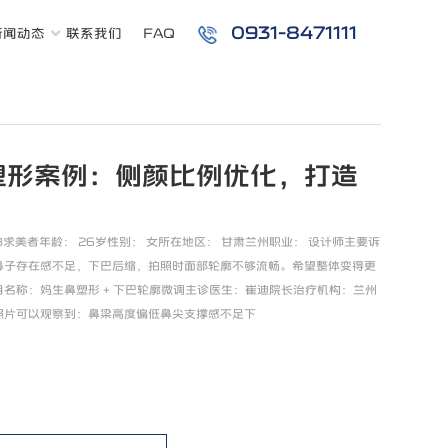
0931-8471111
新闻动态
联系我们
FAQ
塑形案例：侧颜比例优化，打造
08求美者年龄： 26岁性别： 女所在地区： 甘肃兰州职业： 设计师主要诉
鼻子存在感不足，下巴后缩，拍照时面部轮廓不够流畅。希望整体变得更
名称：妈生鼻塑形 + 下巴轮廓微调主诊医生：崔迪院长治疗机构：兰州
照片可以观察到：鼻梁高度偏低鼻尖支撑感不足下