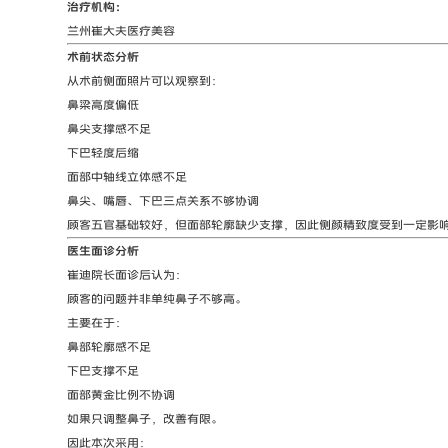
治疗机构：
兰州崔大夫医疗美容
术前状态分析
从术前侧面照片可以观察到：
鼻梁高度偏低
鼻尖支撑感不足
下巴轻度后缩
面部中轴线立体感不足
鼻尖、嘴唇、下巴三点关系不够协调
顾客五官基础较好，但面部轮廓缺少支撑，因此侧颜精致度受到一定影
医生面诊分析
崔迪院长面诊后认为：
顾客的问题并非单纯鼻子不够高。
主要在于：
鼻部轮廓感不足
下巴支撑不足
面部黄金比例不协调
如果只调整鼻子，改善有限。
因此本次采用：