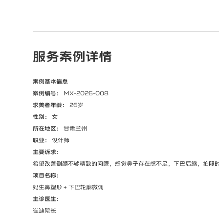
服务案例详情
案例基本信息
案例编号：
MX-2026-008
求美者年龄：
26岁
性别：
女
所在地区：
甘肃兰州
职业：
设计师
主要诉求：
希望改善侧颜不够精致的问题，感觉鼻子存在感不足，下巴后缩，拍照
项目名称：
妈生鼻塑形 + 下巴轮廓微调
主诊医生：
崔迪院长