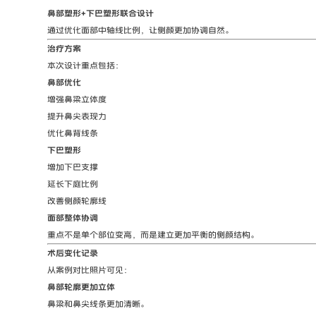
鼻部塑形+下巴塑形联合设计
通过优化面部中轴线比例，让侧颜更加协调自然。
治疗方案
本次设计重点包括：
鼻部优化
增强鼻梁立体度
提升鼻尖表现力
优化鼻背线条
下巴塑形
增加下巴支撑
延长下庭比例
改善侧颜轮廓线
面部整体协调
重点不是单个部位变高，而是建立更加平衡的侧颜结构。
术后变化记录
从案例对比照片可见：
鼻部轮廓更加立体
鼻梁和鼻尖线条更加清晰。