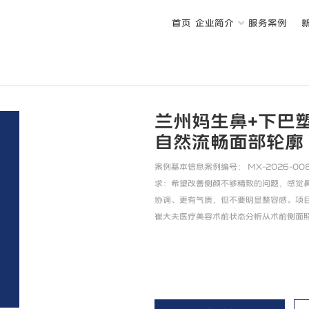
首页
企业简介
服务案例
兰州妈生鼻+下巴
自然流畅面部轮廓
案例基本信息案例编号： MX-2026-0
求：希望改善侧颜不够精致的问题，感觉
协调、更有气质，但不要明显整容感。项目
崔大夫医疗美容术前状态分析从术前侧面