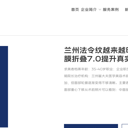
首页
企业简介
服务案例
兰州法令纹越来越
膜折叠7.0提升真
求美者档案年龄：35-40岁职业：企业职
娟院长治疗机构：兰州崔大夫医学美容术
加，但面部轮廓逐渐变得不够清晰。主要
面部重心下移从术前照片可以看到：中面