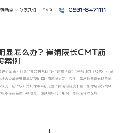
0931-8471111
新闻动态
联系我们
FAQ
明显怎么办？崔娟院长CMT筋
实案例
员所在城市：甘肃兰州项目名称CMT筋膜折叠7.0全脸提升主诊医生：崔
前状态求美者近两年发现拍照时面部状态发生变化。虽然体重没有明显增
表现为：法令纹开始加深苹果肌位置下降嘴角轻度下垂下颌缘边界变模糊
部组织存在轻度下移趋势，面颊组织向下堆积，导致法令纹区域