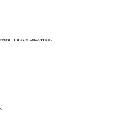
叠感增强，下颌缘轮廓不如年轻时清晰。
题。