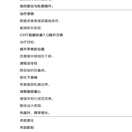
组织复位与轮廓提升。
治疗逻辑
根据求美者面部基础条件，
崔娟院长制定：
CMT筋膜折叠7.0提升方案
治疗目标：
提升苹果肌位置
改善面中部组织下移。
减轻法令纹
降低组织折叠感。
优化下颌缘
恢复面部轮廓边界。
调整面部重心
增强年轻化视觉效果。
整体设计思路：
先提升，再年轻化。
术后变化
术后即刻