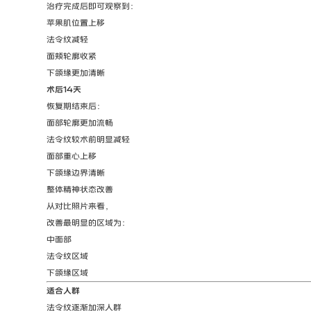
治疗完成后即可观察到：
苹果肌位置上移
法令纹减轻
面颊轮廓收紧
下颌缘更加清晰
术后14天
恢复期结束后：
面部轮廓更加流畅
法令纹较术前明显减轻
面部重心上移
下颌缘边界清晰
整体精神状态改善
从对比照片来看，
改善最明显的区域为：
中面部
法令纹区域
下颌缘区域
适合人群
法令纹逐渐加深人群