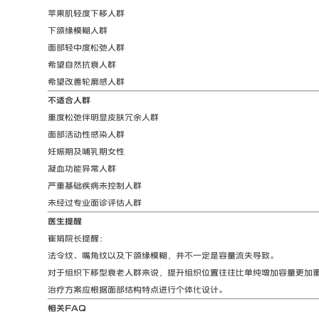
苹果肌轻度下移人群
下颌缘模糊人群
面部轻中度松弛人群
希望自然抗衰人群
希望改善轮廓感人群
不适合人群
重度松弛伴明显皮肤冗余人群
面部活动性感染人群
妊娠期及哺乳期女性
凝血功能异常人群
严重基础疾病未控制人群
未经过专业面诊评估人群
医生提醒
崔娟院长提醒：
法令纹、嘴角纹以及下颌缘模糊，并不一定是容量流失导致。
对于组织下移型衰老人群来说，提升组织位置往往比单纯增加容量更加
治疗方案应根据面部结构特点进行个体化设计。
相关FAQ