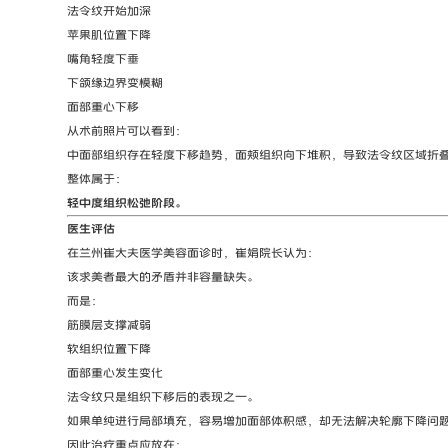
法令纹开始加深
苹果肌位置下降
嘴角轻度下垂
下颌缘边界变模糊
面部重心下移
从术前照片可以看到：
中面部组织存在轻度下移趋势，面颊组织向下堆积，导致法令纹区域折
整体属于：
轻中度组织松弛阶段。
医生评估
在兰州崔大夫医学美容面诊时，崔娟院长认为：
该求美者最大的矛盾并非容量缺失。
而是：
筋膜层支撑减弱
软组织位置下降
面部重心发生变化
法令纹只是组织下移后的表现之一。
如果单纯进行局部填充，容易增加面部体积感，却无法解决轮廓下降问
因此治疗重点应放在：