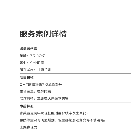
服务案例详情
求美者档案
年龄：35-40岁
职业：企业职员
所在城市：甘肃兰州
项目名称
CMT筋膜折叠7.0全脸提升
主诊医生：崔娟院长
治疗机构：兰州崔大夫医学美容
术前状态
求美者近两年发现拍照时面部状态发生变化。
虽然体重没有明显增加，但面部轮廓逐渐变得不够清晰。
主要表现为：