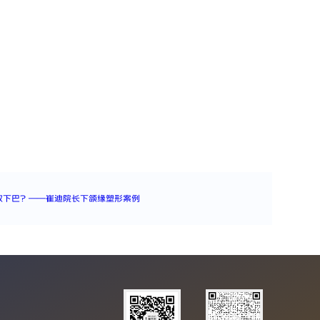
双下巴？——崔迪院长下颌缘塑形案例