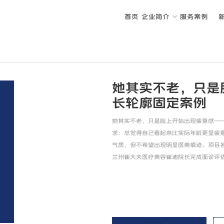
首页
企业简介
服务案例
她其实不老，只是
长轮廓固定案例
她其实不老，只是脸上开始出现疲惫感——
求：总觉得自己看起来比实际年龄更显疲
气质，但不希望出现明显医美痕迹。项目
兰州崔大夫医疗美容崔迪院长完成面诊评