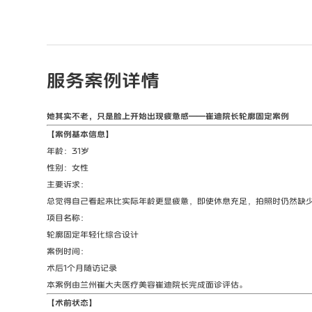
服务案例详情
她其实不老，只是脸上开始出现疲惫感——崔迪院长轮廓固定案例
【案例基本信息】
年龄：31岁
性别：女性
主要诉求：
总觉得自己看起来比实际年龄更显疲惫，即使休息充足，拍照时仍然缺
项目名称：
轮廓固定年轻化综合设计
案例时间：
术后1个月随访记录
本案例由兰州崔大夫医疗美容崔迪院长完成面诊评估。
【术前状态】