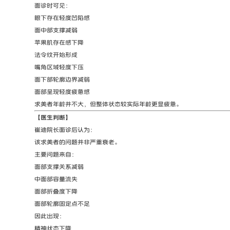
面诊时可见：
眼下存在轻度凹陷感
面中部支撑减弱
苹果肌存在感下降
法令纹开始形成
嘴角区域轻度下压
面下部轮廓边界减弱
面部呈现轻度疲惫感
求美者年龄并不大，但整体状态较实际年龄更显疲惫。
【医生判断】
崔迪院长面诊后认为：
该求美者的问题并非严重衰老。
主要问题来自：
面部支撑关系减弱
中面部容量流失
面部折叠度下降
面部轮廓固定点不足
因此出现：
精神状态下降