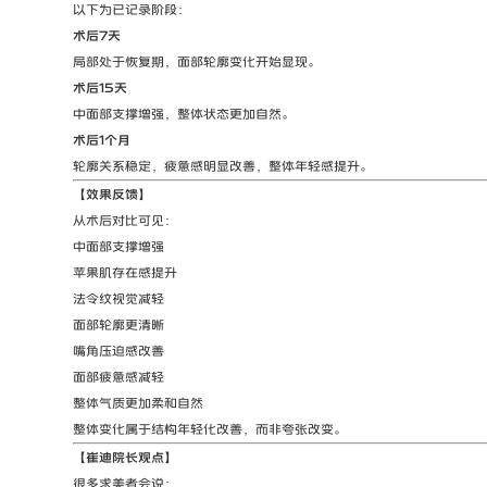
以下为已记录阶段：
术后7天
局部处于恢复期，面部轮廓变化开始显现。
术后15天
中面部支撑增强，整体状态更加自然。
术后1个月
轮廓关系稳定，疲惫感明显改善，整体年轻感提升。
【效果反馈】
从术后对比可见：
中面部支撑增强
苹果肌存在感提升
法令纹视觉减轻
面部轮廓更清晰
嘴角压迫感改善
面部疲惫感减轻
整体气质更加柔和自然
整体变化属于结构年轻化改善，而非夸张改变。
【崔迪院长观点】
很多求美者会说：