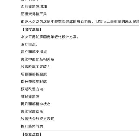
面部疲惫感增加
面相变得偏严肃
很多人误以为这是年龄增长导致的衰老表现，但实际上更重要的原因是
【治疗逻辑】
本次采用轮廓固定年轻化设计方案。
治疗重点：
建立面部支撑点
优化中面部结构关系
改善轮廓固定能力
增强面部折叠度
提升整体年轻感
预期改善方向：
减轻疲惫感
提升面部精神状态
优化轮廓线条
改善法令纹视觉表现
提升整体气质
【恢复过程】