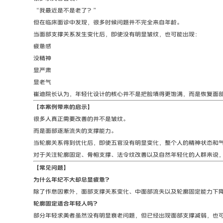
“我最近是不是老了？”
但在临床面诊中发现，很多时候问题并不完全来自年龄。
当面部支撑关系发生变化后，即使没有明显皱纹，也可能出现：
疲惫感
没精神
显严肃
显老气
崔迪院长认为，年轻化设计的核心并不是把脸填得更饱满，而是恢复面
【本案例带来的启示】
很多人真正需要改善的并不是皱纹。
而是面部逐渐流失的支撑能力。
当轮廓关系得到优化后，即使五官没有明显变化，整个人的精神状态和
对于关注轮廓固定、骨相支撑、法令纹改善以及自然年轻化的人群来说
【常见问题】
为什么年纪不大却总显疲惫？
除了作息因素外，面部支撑关系变化、中面部流失以及轮廓固定能力下
轮廓固定适合年轻人吗？
部分年轻求美者虽然没有明显衰老问题，但已经出现面部支撑减弱，也