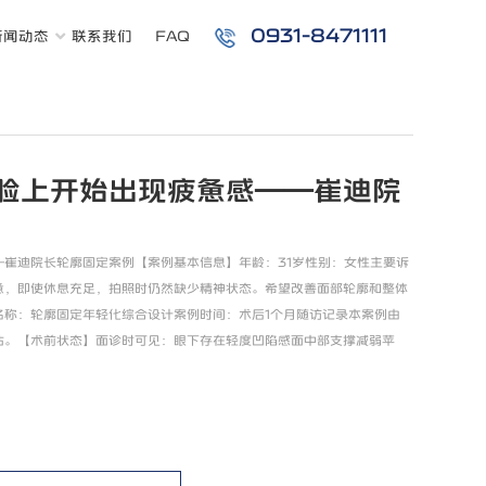
0931-8471111
新闻动态
联系我们
FAQ
脸上开始出现疲惫感——崔迪院
崔迪院长轮廓固定案例【案例基本信息】年龄：31岁性别：女性主要诉
惫，即使休息充足，拍照时仍然缺少精神状态。希望改善面部轮廓和整体
名称：轮廓固定年轻化综合设计案例时间：术后1个月随访记录本案例由
估。【术前状态】面诊时可见：眼下存在轻度凹陷感面中部支撑减弱苹