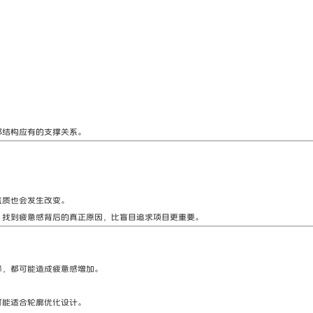
部结构应有的支撑关系。
气质也会发生改变。
，找到疲惫感背后的真正原因，比盲目追求项目更重要。
降，都可能造成疲惫感增加。
可能适合轮廓优化设计。