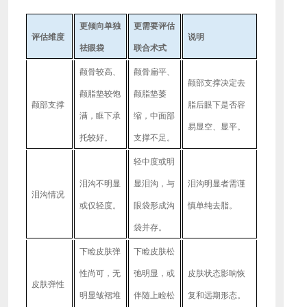
更倾向单独
更需要评估
评估维度
说明
祛眼袋
联合术式
颧骨较高、
颧骨扁平、
颧部支撑决定去
颧脂垫较饱
颧脂垫萎
颧部支撑
脂后眼下是否容
满，眶下承
缩，中面部
易显空、显平。
托较好。
支撑不足。
轻中度或明
泪沟不明显
显泪沟，与
泪沟明显者需谨
泪沟情况
或仅轻度。
眼袋形成沟
慎单纯去脂。
袋并存。
下睑皮肤弹
下睑皮肤松
性尚可，无
弛明显，或
皮肤状态影响恢
皮肤弹性
明显皱褶堆
伴随上睑松
复和远期形态。