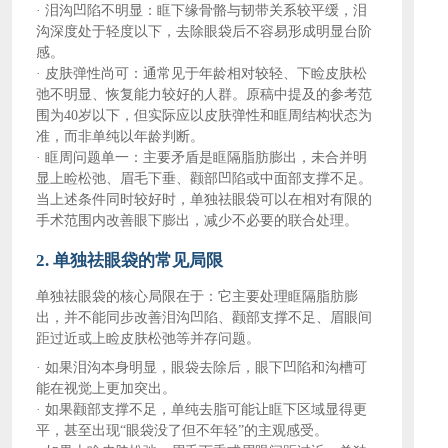
·
泪沟凹陷不明显：眶下缘骨骼与韧带关系较平缓，泪
沟深度处于轻度以下，去除眼袋后不容易形成明显台阶
感。
·
皮肤弹性尚可：通常见于年龄相对较轻、下睑皮肤松
弛不明显、恢复能力较好的人群。原稿中提及的参考范
围为
40岁以下，但实际应以皮肤弹性和眶周结构状态为
准，而非单纯以年龄判断。
·
眶周问题单一：主要矛盾是眶隔脂肪膨出，未合并明
显上睑松弛、眉毛下垂、颧部凹陷或中面部支撑不足。
当上述条件同时较好时，单独祛眼袋可以在相对有限的
手术范围内改善眼下膨出，减少不必要的联合处理。
2. 单独祛眼袋的常见局限
单独祛眼袋的核心局限在于：它主要处理眶隔脂肪膨
出，并不能同步改善泪沟凹陷、颧部支撑不足、眉眼间
距过近或上睑皮肤松弛等并存问题。
·
如果泪沟本身明显，眼袋去除后，眼下凹陷和沟槽可
能在视觉上更加突出。
·
如果颧部支撑不足，单纯去脂可能让眶下区域显得更
平，甚至出现
“眼袋没了但不年轻”的主观感受。