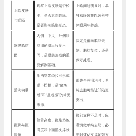
观察上睑皮肤是否松
上睑问题明显时，单
上睑皮肤
弛、是否遮盖睑缘、
独祛眼袋难以改善整
与眶隔
是否影响眼裂形态。
体眼周年龄感。
内侧、中央、外侧脂
决定是偏向脂肪去
眶隔脂肪
肪团的膨出程度不
除、脂肪复位，还是
团
同，是眼袋形成的重
保守处理。
要解剖基础。
泪沟韧带牵拉可形成
眼袋合并泪沟时，单
眶下凹槽，是
“疲惫
泪沟韧带
纯去脂可能让凹陷更
感”和“显老感”的常见
突出。
来源。
颧部支撑不足时，应
颧骨高度、颧脂垫饱
颧骨与颧
谨慎做单纯去脂，必
满度和中面部支撑状
脂垫
要时评估支撑加强方