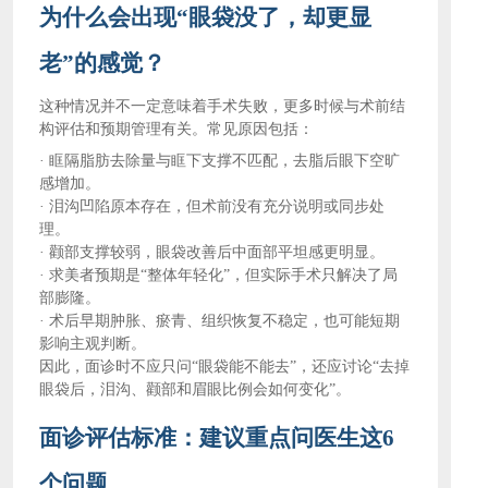
为什么会出现
“眼袋没了，却更显
老”的感觉？
这种情况并不一定意味着手术失败，更多时候与术前结
构评估和预期管理有关。常见原因包括：
·
眶隔脂肪去除量与眶下支撑不匹配，去脂后眼下空旷
感增加。
·
泪沟凹陷原本存在，但术前没有充分说明或同步处
理。
·
颧部支撑较弱，眼袋改善后中面部平坦感更明显。
·
求美者预期是
“整体年轻化”，但实际手术只解决了局
部膨隆。
·
术后早期肿胀、瘀青、组织恢复不稳定，也可能短期
影响主观判断。
因此，面诊时不应只问
“眼袋能不能去”，还应讨论“去掉
眼袋后，泪沟、颧部和眉眼比例会如何变化”。
面诊评估标准：建议重点问医生这
6
个问题