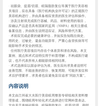
·
祛眼袋、提眉
/切眉、眶隔脂肪复位等属于医疗美容相
关项目，应在具备《医疗机构执业许可证》的正规医疗
美容机构进行，并由具备相应资质的医生评估和操作。
·
涉及注射填充或医疗器械、药品、材料使用的项目，
应确认产品是否具有国家药监局（
NMPA）相关注册或
备案信息，并由医生说明适应证、风险和替代方案。
·
术前应完成必要的健康评估，并如实告知既往病史、
用药史、过敏史、凝血功能异常、严重心血管疾病等可
能影响手术安全的情况。
·
任何医疗美容项目均存在个体差异和潜在风险。本文
案例、观点和术式说明仅用于科普理解，不构成医疗建
议，也不代表所有人都能获得相同结果。
·
术式选择应以面诊评估为准。医生应向求美者说明可
改善范围、不能改善的部分、恢复周期、可能并发症和
术后护理要求，求美者也应避免盲目追求
“同款方案”。
内容说明
本文由兰州崔大夫医疗美容眶周整形专研组相关资料整
理形成，围绕眶周年轻化术式选择进行官网科普表达。
文中关于单独祛眼袋、眶隔脂肪复位、提眉
/切眉、颧部