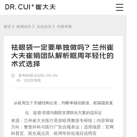
首页
》
新闻动态
》
企业动态
》 内容详情
祛眼袋一定要单独做吗？兰州崔
大夫崔娟团队解析眶周年轻化的
术式选择
发布时间:2026-05-24
102
次浏览
从眶周五个关键结构出发，判断单独祛眼袋、眶隔脂肪复
位、提眉
/切眉与颧部支撑联合方案的适应证
来源：兰州崔大夫医疗美容眶周整形专研组｜内容审核
方向：整形外科与医疗广告合规表达｜适用场景：官网
科普页、医生观点页、眶周年轻化项目说明页