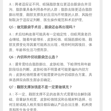
A：两者适应证不同。眶隔脂肪复位更适合眼袋合并泪
沟、脂肪量具备利用条件的人群；脂肪去除更适合脂肪
膨出明显、颧部支撑良好且泪沟不明显的人群。风险控
制取决于适应证判断、医生操作规范和术后护理。
Q5：做完眼袋手术后，眼袋还会再出现吗？
A：术后结构改善可能具有一定稳定性，但眶周衰老仍
会继续。随着年龄增长，皮肤松弛、眶隔筋膜松弛、颧
部支撑变化等因素可能再次出现，维持时间因项目、体
质、年龄和生活习惯而异。
Q6：内切和外切祛眼袋怎么选？
A：通常需结合脂肪膨出、皮肤松弛、下睑弹性和年龄
阶段综合判断。皮肤松弛不明显者可能更偏向内切方
向；皮肤松弛明显者可能需要评估外切或联合方案。具
体选择应由医生面诊后确定。
Q7：颧部支撑加强是不是一定要做填充？
A：不一定。颧部支撑不足的改善方式需要结合解剖基
础、容量缺失程度、皮肤松弛情况和合规材料选择。任
何注射或植入相关项目都应确认产品合法注册、机构资
质和医生执业资质。