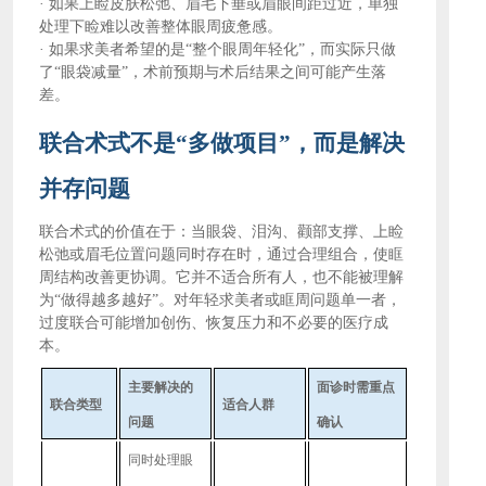
·
如果上睑皮肤松弛、眉毛下垂或眉眼间距过近，单独
处理下睑难以改善整体眼周疲惫感。
·
如果求美者希望的是
“整个眼周年轻化”，而实际只做
了“眼袋减量”，术前预期与术后结果之间可能产生落
差。
联合术式不是
“多做项目”，而是解决
并存问题
联合术式的价值在于：当眼袋、泪沟、颧部支撑、上睑
松弛或眉毛位置问题同时存在时，通过合理组合，使眶
周结构改善更协调。它并不适合所有人，也不能被理解
为
“做得越多越好”。对年轻求美者或眶周问题单一者，
过度联合可能增加创伤、恢复压力和不必要的医疗成
本。
主要解决的
面诊时需重点
联合类型
适合人群
问题
确认
同时处理眼