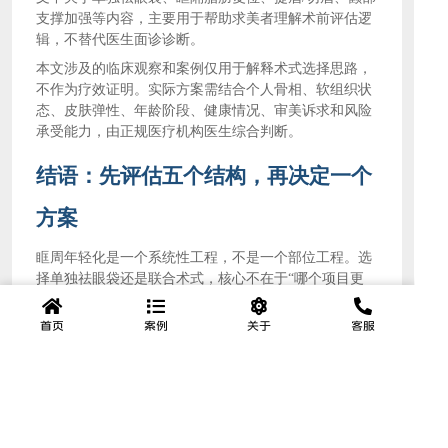
支撑加强等内容，主要用于帮助求美者理解术前评估逻
辑，不替代医生面诊诊断。
本文涉及的临床观察和案例仅用于解释术式选择思路，
不作为疗效证明。实际方案需结合个人骨相、软组织状
态、皮肤弹性、年龄阶段、健康情况、审美诉求和风险
承受能力，由正规医疗机构医生综合判断。
结语：先评估五个结构，再决定一个
方案
眶周年轻化是一个系统性工程，不是一个部位工程。选
择单独祛眼袋还是联合术式，核心不在于
“哪个项目更
多”或“哪个价格更高”，而在于它是否真正匹配个人眶周
结构。
首页
案例
关于
客服
如果你正在考虑眼袋手术，面诊时可以先问医生一句：
我的眉毛与额肌、上睑皮肤与眶隔、眶隔脂肪、泪沟韧
带、颧骨与颧脂垫这五个结构中，哪些需要处理，哪些
可以先不动？这个问题的答案，往往比单纯询问
“做哪
种眼袋手术”更接近适合自己的方案。