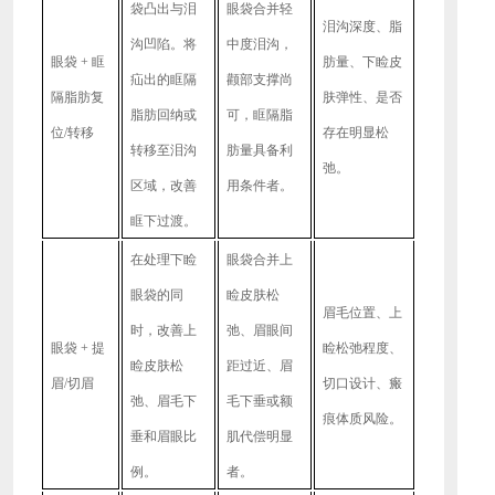
袋凸出与泪
眼袋合并轻
泪沟深度、脂
沟凹陷。将
中度泪沟，
眼袋
+ 眶
肪量、下睑皮
疝出的眶隔
颧部支撑尚
隔脂肪复
肤弹性、是否
脂肪回纳或
可，眶隔脂
位/转移
存在明显松
转移至泪沟
肪量具备利
弛。
区域，改善
用条件者。
眶下过渡。
在处理下睑
眼袋合并上
眼袋的同
睑皮肤松
眉毛位置、上
时，改善上
弛、眉眼间
眼袋
+ 提
睑松弛程度、
睑皮肤松
距过近、眉
眉/切眉
切口设计、瘢
弛、眉毛下
毛下垂或额
痕体质风险。
垂和眉眼比
肌代偿明显
例。
者。