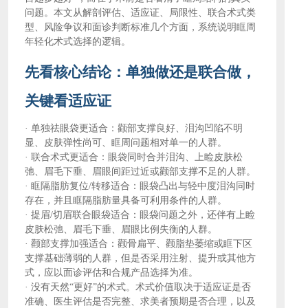
问题。本文从解剖评估、适应证、局限性、联合术式类
型、风险争议和面诊判断标准几个方面，系统说明眶周
年轻化术式选择的逻辑。
先看核心结论：单独做还是联合做，
关键看适应证
·
单独祛眼袋更适合：颧部支撑良好、泪沟凹陷不明
显、皮肤弹性尚可、眶周问题相对单一的人群。
·
联合术式更适合：眼袋同时合并泪沟、上睑皮肤松
弛、眉毛下垂、眉眼间距过近或颧部支撑不足的人群。
·
眶隔脂肪复位
/转移适合：眼袋凸出与轻中度泪沟同时
存在，并且眶隔脂肪量具备可利用条件的人群。
·
提眉
/切眉联合眼袋适合：眼袋问题之外，还伴有上睑
皮肤松弛、眉毛下垂、眉眼比例失衡的人群。
·
颧部支撑加强适合：颧骨扁平、颧脂垫萎缩或眶下区
支撑基础薄弱的人群，但是否采用注射、提升或其他方
式，应以面诊评估和合规产品选择为准。
·
没有天然
“更好”的术式。术式价值取决于适应证是否
准确、医生评估是否完整、求美者预期是否合理，以及