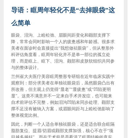
导语：眶周年轻化不是
“去掉眼袋”这
么简单
眼袋、泪沟、上睑松弛、眉眼间距变化和颧部支撑下
降，常常会同时影响一个人的疲惫感和年龄感。很多求
美者在面诊时会直接提出
“我想做祛眼袋”，但从整形外
科评估角度看，眶周年轻化并不是单一部位的孤立处
理，而是眶上、眶下、泪沟、颧部和皮肤软组织共同参
与的整体设计。
兰州崔大夫医疗美容眶周整形专研组在近年临床实践中
观察到：部分求美者在单独祛眼袋后，虽然眼袋凸出有
所改善，但主观上仍觉得
“显老”“显疲惫”或“凹陷更明
显”。这类不满意并不一定来自手术并发症，也可能来
自术前评估不完整，例如泪沟凹陷未同步处理、颧部支
撑不足没有被纳入方案，或眉眼间距与上睑松弛影响了
整体视觉比例。
因此，判断一个人适合单独祛眼袋，还是适合联合眶隔
脂肪复位、提眉
/切眉或颧部支撑加强，核心不在于“项
目越多越好”，而在于术前是否看清了眶周结构的真实