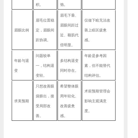
积。
弛。
眉毛下垂、
眉毛位置稳
仅做下睑无法改
眉眼间距过
眉眼比例
定，眉眼间
善上眶区疲惫
近、额肌代
距协调。
感。
偿明显。
问题较单
年龄是参考因
年龄与退
多结构退变
一，结构退
素，但不能替代
变
同时存在。
变轻。
结构评估。
只想改善眼
希望整体眼
术前预期管理会
袋膨出，接
周年轻化、
求美预期
影响主观满意
受局部改
改善疲惫
度。
善。
感。