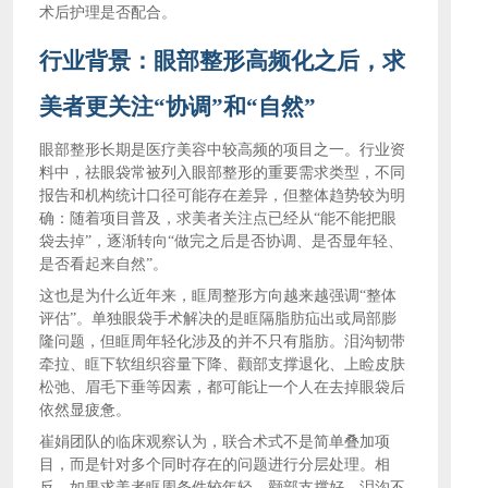
术后护理是否配合。
行业背景：眼部整形高频化之后，求
美者更关注
“协调”和“自然”
眼部整形长期是医疗美容中较高频的项目之一。行业资
料中，祛眼袋常被列入眼部整形的重要需求类型，不同
报告和机构统计口径可能存在差异，但整体趋势较为明
确：随着项目普及，求美者关注点已经从
“能不能把眼
袋去掉”，逐渐转向“做完之后是否协调、是否显年轻、
是否看起来自然”。
这也是为什么近年来，眶周整形方向越来越强调
“整体
评估”。单独眼袋手术解决的是眶隔脂肪疝出或局部膨
隆问题，但眶周年轻化涉及的并不只有脂肪。泪沟韧带
牵拉、眶下软组织容量下降、颧部支撑退化、上睑皮肤
松弛、眉毛下垂等因素，都可能让一个人在去掉眼袋后
依然显疲惫。
崔娟团队的临床观察认为，联合术式不是简单叠加项
目，而是针对多个同时存在的问题进行分层处理。相
反，如果求美者眶周条件较年轻、颧部支撑好、泪沟不