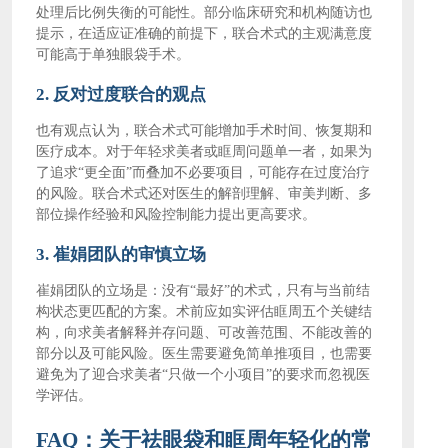
处理后比例失衡的可能性。部分临床研究和机构随访也
提示，在适应证准确的前提下，联合术式的主观满意度
可能高于单独眼袋手术。
2. 反对过度联合的观点
也有观点认为，联合术式可能增加手术时间、恢复期和
医疗成本。对于年轻求美者或眶周问题单一者，如果为
了追求
“更全面”而叠加不必要项目，可能存在过度治疗
的风险。联合术式还对医生的解剖理解、审美判断、多
部位操作经验和风险控制能力提出更高要求。
3. 崔娟团队的审慎立场
崔娟团队的立场是：没有
“最好”的术式，只有与当前结
构状态更匹配的方案。术前应如实评估眶周五个关键结
构，向求美者解释并存问题、可改善范围、不能改善的
部分以及可能风险。医生需要避免简单推项目，也需要
避免为了迎合求美者“只做一个小项目”的要求而忽视医
学评估。
FAQ：关于祛眼袋和眶周年轻化的常