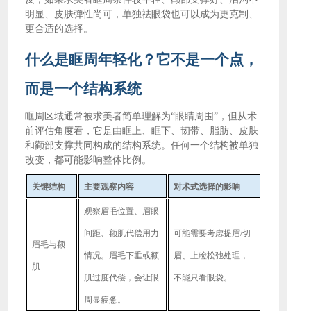
明显、皮肤弹性尚可，单独祛眼袋也可以成为更克制、
更合适的选择。
什么是眶周年轻化？它不是一个点，
而是一个结构系统
眶周区域通常被求美者简单理解为
“眼睛周围”，但从术
前评估角度看，它是由眶上、眶下、韧带、脂肪、皮肤
和颧部支撑共同构成的结构系统。任何一个结构被单独
改变，都可能影响整体比例。
关键结构
主要观察内容
对术式选择的影响
观察眉毛位置、眉眼
间距、额肌代偿用力
可能需要考虑提眉
/切
眉毛与额
情况。眉毛下垂或额
眉、上睑松弛处理，
肌
肌过度代偿，会让眼
不能只看眼袋。
周显疲惫。