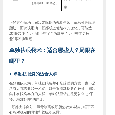
态影响眶下区形态。
案。
上述五个结构共同决定眶周的视觉年龄。单独处理眶隔
脂肪，而忽视泪沟、颧部或上睑结构的变化，可能造
成
“眼袋少了，但眼下空了”“局部平了，但整体更疲
惫”等不协调感。
单独祛眼袋术：适合哪些人？局限在
哪里？
1. 单独祛眼袋的适合人群
崔娟团队认为，单独祛眼袋并不是落后的方案，也不是
所有人都需要联合术式。对于眶周基础条件较好、问题
集中在眼袋本身的人群，单独祛眼袋往往更符合
“少干
预、精准处理”的原则。
·
颧部支撑良好：颧骨较高或颧脂垫较为丰满，眶下区
有相对稳定的骨性和软组织支撑。