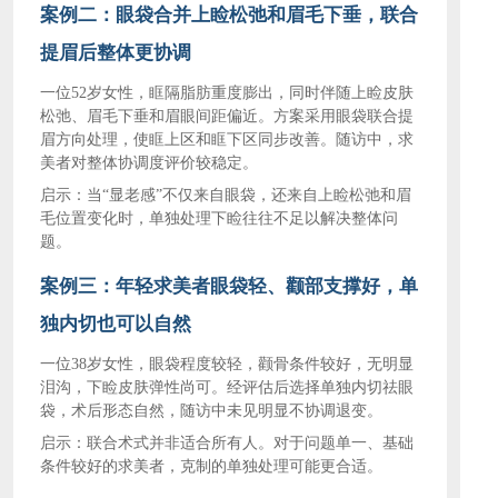
案例二：眼袋合并上睑松弛和眉毛下垂，联合
提眉后整体更协调
一位
52岁女性，眶隔脂肪重度膨出，同时伴随上睑皮肤
松弛、眉毛下垂和眉眼间距偏近。方案采用眼袋联合提
眉方向处理，使眶上区和眶下区同步改善。随访中，求
美者对整体协调度评价较稳定。
启示：当
“显老感”不仅来自眼袋，还来自上睑松弛和眉
毛位置变化时，单独处理下睑往往不足以解决整体问
题。
案例三：年轻求美者眼袋轻、颧部支撑好，单
独内切也可以自然
一位
38岁女性，眼袋程度较轻，颧骨条件较好，无明显
泪沟，下睑皮肤弹性尚可。经评估后选择单独内切祛眼
袋，术后形态自然，随访中未见明显不协调退变。
启示：联合术式并非适合所有人。对于问题单一、基础
条件较好的求美者，克制的单独处理可能更合适。