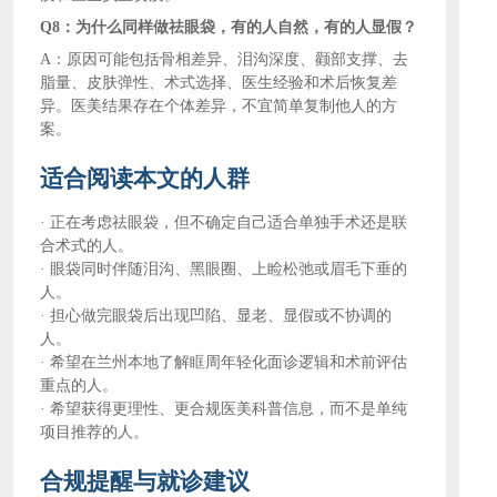
Q8：为什么同样做祛眼袋，有的人自然，有的人显假？
A：原因可能包括骨相差异、泪沟深度、颧部支撑、去
脂量、皮肤弹性、术式选择、医生经验和术后恢复差
异。医美结果存在个体差异，不宜简单复制他人的方
案。
适合阅读本文的人群
·
正在考虑祛眼袋，但不确定自己适合单独手术还是联
合术式的人。
·
眼袋同时伴随泪沟、黑眼圈、上睑松弛或眉毛下垂的
人。
·
担心做完眼袋后出现凹陷、显老、显假或不协调的
人。
·
希望在兰州本地了解眶周年轻化面诊逻辑和术前评估
重点的人。
·
希望获得更理性、更合规医美科普信息，而不是单纯
项目推荐的人。
合规提醒与就诊建议