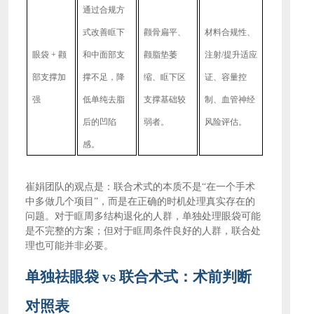
通过合规方
式改善眶下
颧骨扁平、
材料合规性、
眼袋
+ 颧
和中面部支
颧脂垫萎
注射
/提升适应
部支撑加
撑不足，降
缩、眶下区
证、容量控
强
低单纯去脂
支撑基础较
制、血管神经
后的凹陷
弱者。
风险评估。
感。
崔娟团队的观点是：联合术式的本质不是
“在一个手术
中多做几个项目”，而是在正确的时机处理真实存在的
问题。对于眶周多结构退化的人群，单独处理眼袋可能
是不完整的方案；但对于眶周条件良好的人群，联合处
理也可能并非必要。
单独祛眼袋
vs 联合术式：术前判断
对照表