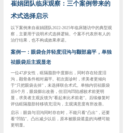
崔娟团队临床观察：三个案例带来的
术式选择启示
以下案例来自崔娟团队
2022-2025年临床随访中的典型观
察，主要用于说明术式选择逻辑。个案不代表所有人的
治疗结果，也不构成效果承诺。
案例一：眼袋合并轻度泪沟与颧部扁平，单独
祛眼袋后主观显老
一位
47岁女性，眶隔脂肪中度膨出，同时存在轻度泪
沟，颧骨条件相对扁平。初次面诊时，求美者更倾向
于“只把眼袋去掉”，未选择联合术式。单独内切祛眼袋
后6个月，眼袋膨出改善，但泪沟凹陷感较术前更明
显，求美者主观反馈为“看起来比术前老”。后续修复时
评估眶隔脂肪转移填充泪沟，主观满意度有所改善。
启示：眼袋与泪沟同时存在时，不能只看
“凸出”，还要
看“凹陷”。凸出减少以后，原本被眼袋遮盖的沟槽可能
更明显。