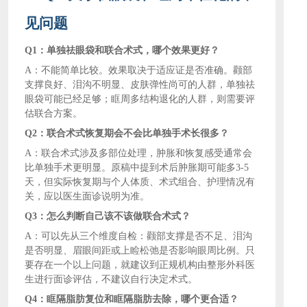
见问题
Q1：单独祛眼袋和联合术式，哪个效果更好？
A：不能简单比较。效果取决于适应证是否准确。颧部
支撑良好、泪沟不明显、皮肤弹性尚可的人群，单独祛
眼袋可能已经足够；眶周多结构退化的人群，则需要评
估联合方案。
Q2：联合术式恢复期会不会比单独手术长很多？
A：联合术式涉及多部位处理，肿胀和恢复感受通常会
比单独手术更明显。原稿中提到术后肿胀期可能多3-5
天，但实际恢复期与个人体质、术式组合、护理情况有
关，应以医生面诊说明为准。
Q3：怎么判断自己该不该做联合术式？
A：可以先从三个维度自检：颧部支撑是否不足、泪沟
是否明显、眉眼间距或上睑松弛是否影响眼周比例。只
要存在一个以上问题，就建议到正规机构由整形外科医
生进行面诊评估，不建议自行决定术式。
Q4：眶隔脂肪复位和眶隔脂肪去除，哪个更合适？