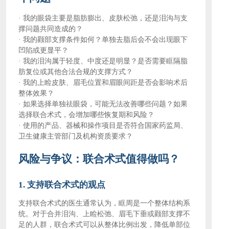
·
我的眼袋主要是脂肪膨出、皮肤松弛，还是泪沟与支
撑问题共同造成的？
·
我的颧部支撑条件如何？单独去脂后会不会出现眼下
凹陷或更显平？
·
我的泪沟属于轻度、中度还是明显？是否需要眶隔脂
肪复位或其他合法合规的支撑方式？
·
我的上睑皮肤、眉毛位置和眉眼间距是否会影响术后
整体效果？
·
如果选择单独祛眼袋，可能无法改善哪些问题？如果
选择联合术式，会增加哪些恢复期和风险？
·
使用的产品、器械和操作项目是否符合国家药监局、
卫生健康主管部门及机构资质要求？
风险与争议：联合术式值得做吗？
1. 支持联合术式的观点
支持联合术式的医生通常认为，眶周是一个整体结构系
统。对于合并泪沟、上睑松弛、眉毛下垂或颧部支撑不
足的人群，联合术式可以从整体比例出发，降低单部位