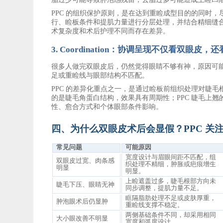
PPC 的组织保护原则，是在达到重睑成型目的的同时
行、睑板条件和提肌力量进行分层处理，并结合精细缝
术复杂度和术后护理不同而存在差异。
3.
Coordination
：
协调呈现
不仅看双眼皮，还
很多人做完双眼皮后，仍然觉得眼睛不够有神，原因可
足或重睑线与眼部结构不匹配。
PPC 的差异化重点之一，是通过睑板前组织处理对睫
的是睫毛角蛋白结构，效果具有周期性；PPC 睫毛上
性、愈合方式和个体眼部条件影响。
四、为什么双眼皮术后会显假？
PPC 
常见问题
可能原因
宽度设计与眉眼间距不匹配，组
双眼皮过宽、肉条感
织处理不精细，肿胀或疤痕增生
明显
明显。
上睑遮盖过多，睫毛根部方向未
睫毛下压、眼睛无神
同步调整，提肌力量不足。
眶隔脂肪处理不足或皮肤厚重，
肿泡眼术后仍显肿
重睑线支撑不稳定。
两侧基础条件不同，却采用相同
大小眼改善不明显
宽度和弧度设计。