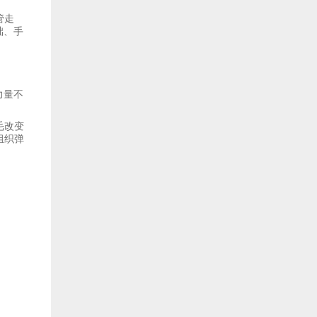
管走
础、手
力量不
毛改变
组织弹