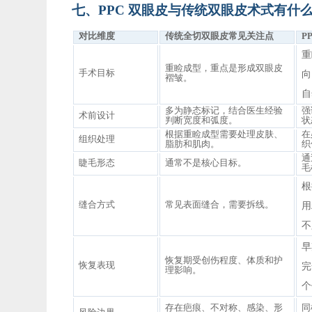
七、
PPC 双眼皮与传统双眼皮术式有什
对比维度
传统全切双眼皮常见关注点
P
重
重睑成型，重点是形成双眼皮
手术目标
向
褶皱。
自
多为静态标记，结合医生经验
强
术前设计
判断宽度和弧度。
状
根据重睑成型需要处理皮肤、
在
组织处理
脂肪和肌肉。
织
通
睫毛形态
通常不是核心目标。
毛
根
缝合方式
常见表面缝合，需要拆线。
用
不
早
恢复期受创伤程度、体质和护
恢复表现
完
理影响。
个
存在疤痕、不对称、感染、形
同