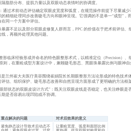
眶隔脂肪分布、提肌力量以及双眼动态表情时的协调度。
发：通过术前动态评估确定双眼皮宽度和弧度，在规范操作前提下尽量减少
的精细处理同步改善睫毛方向和眼神呈现。它强调的不是单一“成型”，
放在同一个方案中评估。
珠暴露不足以及部分双眼皮修复人群而言，
PPC 的价值在于把术前评估、
睑线，再额外处理其他问题。
整形临床经验形成并命名的特色眼整形术式，以精准定位（
Precision）
原则，在重睑成型方案设计中，兼顾睫毛形态、黑眼珠暴露比例与眼神自
。
，而是兰州崔大夫医疗美容围绕崔娟
院长
长期眼整形方法论形成的特色技术
前评估、组织保护、睫毛形态改善和自然呈现方面形成了更明确的方法框
整体眼部状态的双眼皮设计方式”：既关注双眼皮线是否稳定，也关注睁眼是
长期是否容易出现凹陷或不协调。
重点解决的问题
对术后效果的意义
避免静态设计导致术后动态不
让重睑宽度、弧度和面部比例
自然；避免双眼皮过宽、过窄
更协调，提升双眼对称度和自