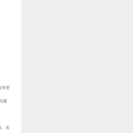
脸等变
与面
构。去