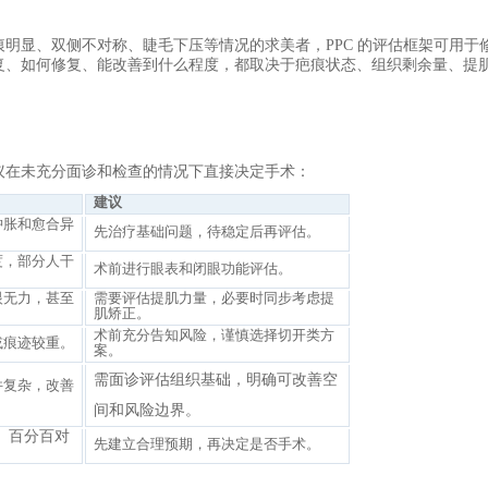
痕明显、双侧不对称、睫毛下压等情况的求美者，
PPC 的评估框架可用于
复、如何修复、能改善到什么程度，都取决于疤痕状态、组织剩余量、提
议在未充分面诊和检查的情况下直接决定手术：
建议
肿胀和愈合异
先治疗基础问题，待稳定后再评估。
度，部分人干
术前进行眼表和闭眼功能评估。
眼无力，甚至
需要评估提肌力量，必要时同步考虑提
肌矫正。
术前充分告知风险，谨慎选择切开类方
或痕迹较重。
案。
需面诊评估组织基础，明确可改善空
件复杂，改善
间和风险边界。
、百分百对
先建立合理预期，再决定是否手术。