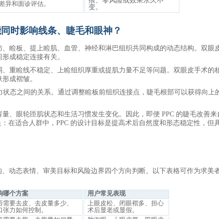
痕、零风险或效果永久不
差异和面诊评估。
变。
能同时影响线条、睫毛和眼神？
肪、睑板、提上睑肌、血管、神经和淋巴组织共同构成的动态结构。双眼
间形成稳定连接有关。
弱、重睑线不稳定、上睑组织厚重或提肌力量不足等问题。双眼皮手术的
肤形成褶皱。
张力状态之间的关系。通过调整睑板前组织连接点，睫毛根部可以获得向上
容量、眼轮匝肌状态和生活习惯发生变化。因此，即便
PPC 的睫毛改善
是：在适合人群中，PPC 的设计目标是提高术后自然度和形态稳定性，但
部结构、动态表情、审美目标和风险边界四个方向判断。以下表格可作为求美
响哪个方案
用户常见表现
否需要去皮、去皮量多少、
上眼皮松、闭眼褶多、担心
口张力如何控制。
术后显老或显假。