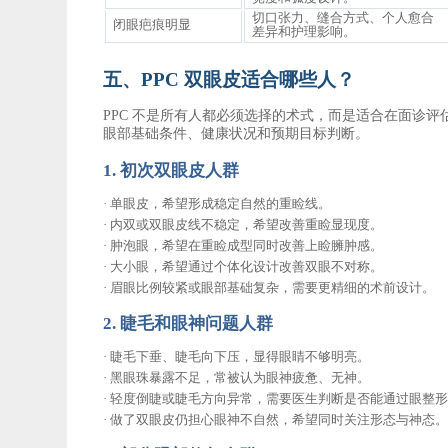
切口张力、缝合方式、个人愈合
闭眼疤痕明显
差异和护理影响。
五、
PPC 双眼皮适合哪些人？
PPC 不是所有人都必须选择的术式，而是适合在面诊
眼部基础条件、健康状况和预期目标判断。
1. 初次双眼皮人群
·
单眼皮，希望形成稳定自然的重睑线。
·
内双或双眼皮线不稳定，希望改善重睑显现度。
·
肿泡眼，希望在重睑成型同时改善上睑臃肿感。
·
大小眼，希望通过个体化设计改善双眼不对称。
·
眉眼比例较紧或眼部基础复杂，需要更精细的术前设计。
2. 睫毛和眼神问题人群
·
睫毛下垂、睫毛向下压，显得眼睛不够明亮。
·
黑眼珠暴露不足，常被认为眼神疲惫、无神。
·
轻度倒睫或睫毛方向异常，需要医生判断是否能通过眼整
·
做了双眼皮仍担心眼神不自然，希望同时关注形态与神态