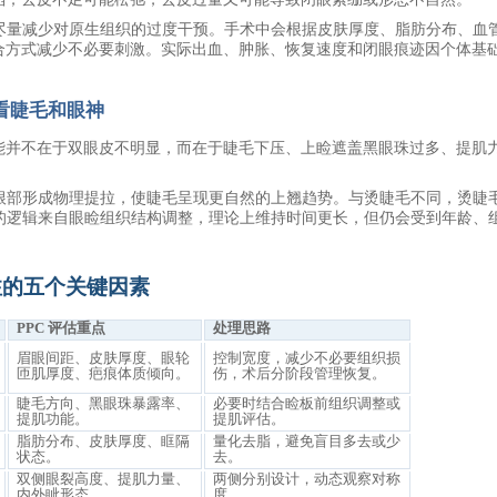
，尽量减少对原生组织的过度干预。手术中会根据皮肤厚度、脂肪分布、血
合方式减少不必要刺激。实际出血、肿胀、恢复速度和闭眼痕迹因个体基
看睫毛和眼神
能并不在于双眼皮不明显，而在于睫毛下压、上睑遮盖黑眼珠过多、提肌
毛根部形成物理提拉，使睫毛呈现更自然的上翘趋势。与烫睫毛不同，烫睫
翘的逻辑来自眼睑组织结构调整，理论上维持时间更长，但仍会受到年龄、
关注的五个关键因素
PPC 评估重点
处理思路
眉眼间距、皮肤厚度、眼轮
控制宽度，减少不必要组织损
匝肌厚度、疤痕体质倾向。
伤，术后分阶段管理恢复。
睫毛方向、黑眼珠暴露率、
必要时结合睑板前组织调整或
提肌功能。
提肌评估。
脂肪分布、皮肤厚度、眶隔
量化去脂，避免盲目多去或少
状态。
去。
双侧眼裂高度、提肌力量、
两侧分别设计，动态观察对称
内外眦形态。
度。