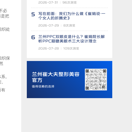
2026-07-31
|
96
次浏览
不必
5
写在前面：我们为什么做《崔娟说·一
而是把
个女人的折腾史》
2026-07-29
|
8
次浏览
组织处
6
兰州PPC双眼皮是什么？崔娟院长解
析PPC翘睫美眼术三大设计理念
2026-07-28
|
109
次浏览
、组织保
然
兰州崔大夫整形美容
体系。
官方
架。
值得信赖的选择
否有