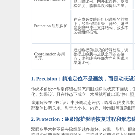
庭五眼比例、内外眦条件、皮肤
松弛度、脂肪厚度和提肌力量。
在完成必要眼睑组织调整的前提
下，尽量保留血管、神经、淋巴
Protection 组织保护
管及眼部原生支撑结构，减少不
必要组织损耗。
通过睑板前组织的特殊处理，调
Coordination协调
整提上睑肌与皮肤之间的连接
呈现
点，改善睫毛根部方向和黑眼珠
暴露比例。
1. Precision：精准定位不是画线，而是动态
传统术前设计常常停留在静态闭眼或睁眼状态下画线，
化。如果设计只在静态下成立，术后就可能出现
“静止
崔娟
院长
在
PPC 设计中强调动态评估：既看双眼皮线
部整体协调关系。对于大小眼、内双、肿泡眼等复杂眼
2. Protection：组织保护影响恢复过程和形
双眼皮手术并不是去除组织越多越好。皮肤、脂肪、眼
脂过少可能导致肿泡感残留，去脂过多可能造成上睑凹