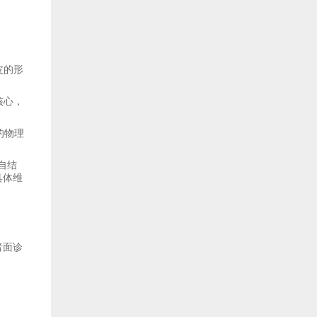
皮的形
核心，
的物理
来自结
具体维
者面诊