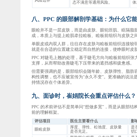
风险边界
态不满意等通用风险。
体
八、
PPC 的眼部解剖学基础：为什么它
眼睑并不是一层皮肤，而是由皮肤、眼轮匝肌、眶隔脂
成，本质上与提上睑肌牵拉睑板、睑板前组织与皮肤之
单眼皮或内双人群，往往存在皮肤与睑板前组织连接较
就是在合适的位置建立稳定而自然的连接，使睁眼时皮
PPC 对睫毛上翘的处理，基于睫毛方向与睑板前组织
支撑，从而帮助改善睫毛下压带来的遮挡感和疲惫感。
但需要强调的是，眼部组织会随年龄、皮肤弹性、脂肪
构性调整，也不应被宣传为“永久不变”。更准确的说法
持情况存在个体差异。
九、面诊时，崔娟
院长
会重点评估什么？
PPC 的术前评估不是简单问“想做多宽”，而是从眼
前的理解框架。
评估项目
医生主要看什么
影
厚度、弹性、松弛度、皮肤量
是
眼睑皮肤
是否充足。
切