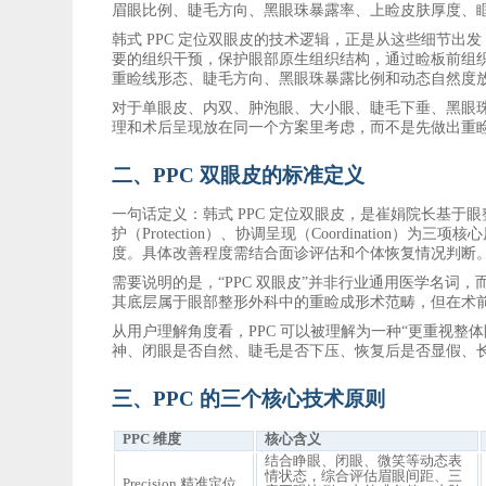
眉眼比例、睫毛方向、黑眼珠暴露率、上睑皮肤厚度、
韩式
PPC 定位双眼皮的技术逻辑，正是从这些细节出
要的组织干预，保护眼部原生组织结构，通过睑板前组织
重睑线形态、睫毛方向、黑眼珠暴露比例和动态自然度
对于单眼皮、内双、肿泡眼、大小眼、睫毛下垂、黑眼
理和术后呈现放在同一个方案里考虑，而不是先做出重
二、
PPC 双眼皮的标准定义
一句话定义：韩式
PPC 定位双眼皮，是崔娟
院长
基于眼
护（Protection）、
协调呈现
（
Coordination
）
为三项核心
度。具体改善程度需结合面诊评估和个体恢复情况判断
需要说明的是，
“PPC 双眼皮”并非行业通用医学名词
其底层属于眼部整形外科中的重睑成形术范畴，但在术
从用户理解角度看，
PPC 可以被理解为一种“更重视
神、闭眼是否自然、睫毛是否下压、恢复后是否显假、
三、
PPC 的三个核心技术原则
PPC 维度
核心含义
结合睁眼、闭眼、微笑等动态表
情状态，综合评估眉眼间距、三
Precision 精准定位