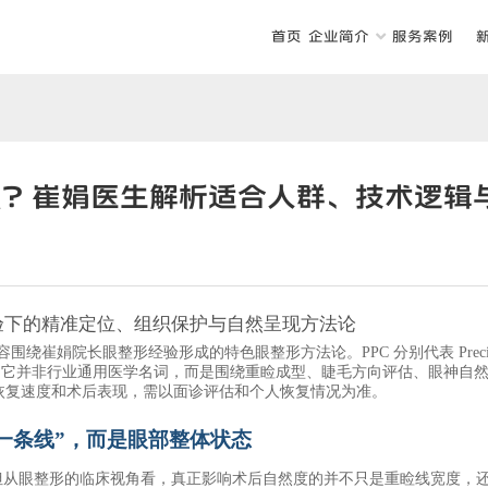
首页
企业简介
服务案例
什么？崔娟医生解析适合人群、技术逻辑
经验下的精准定位、组织保护与自然呈现方法论
美容围绕崔娟
院长
眼整形经验形成的特色眼整形方法论。
PPC 分别代表 Preci
。它并非行业通用医学名词，而是围绕重睑成型、睫毛方向评估、眼神自
恢复速度和术后表现，需以面诊评估和个人恢复情况为准。
“一条线”，而是眼部整体状态
。但从眼整形的临床视角看，真正影响术后自然度的并不只是重睑线宽度，