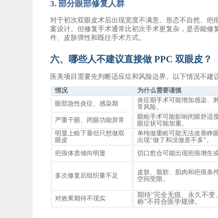
3. 部分眼部修复人群
对于初次双眼皮术后出现宽度不满意、形态不自然、疤
案设计。但修复手术通常比初次手术更复杂，是否能修
件、皮肤弹性和既往手术方式。
六、哪些人不建议直接做
PPC 双眼皮？
医美项目需要先判断适应症和风险边界。以下情况不建
情况
为什么需要谨慎
炎症期手术可能增加感染、
眼部急性炎症、感染期
常风险。
眼睑手术可能影响闭眼舒适
严重干眼、闭眼功能异常
眼症状可能加重。
明显上睑下垂但只想做双
单纯做重睑可能无法改善睁
眼皮
出现
“做了和没做差不多”。
疤痕体质倾向明显
切口愈合可能出现疤痕增生
皮肤、脂肪、肌肉和疤痕条
多次修复后组织量不足
空间受限。
期待
“完全无痕、永久不变
对效果期待不现实
称”不符合医学规律。