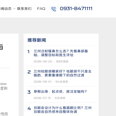
0931-8471111
新闻动态
联系我们
FAQ
推荐新闻
与
1
兰州注射隆鼻怎么选？先看鼻部基
础、调整目标和医生评估
2026-08-02
|
98
次浏览
2
兰州祛眼袋哪家好？祛眼袋不只是去
脂肪，更要重建眼下的自然过渡
2026-08-01
|
94
次浏览
sion
然度和
3
草根出身：起点低，就注定输吗？
2026-07-31
|
6
次浏览
4
双眼皮设计为什么看眉眼比例？兰州
双眼皮自然感来自整体协调
还包括