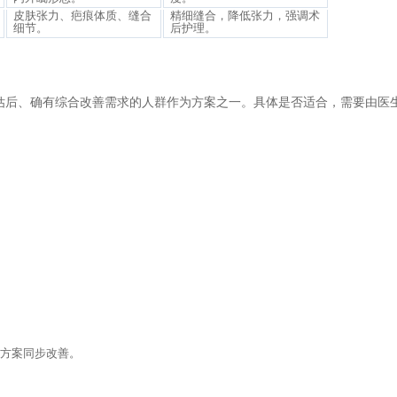
皮肤张力、疤痕体质、缝合
精细缝合，降低张力，强调术
细节。
后护理。
评估后、确有综合改善需求的人群作为方案之一。具体是否适合，需要由医
形方案同步改善。
。