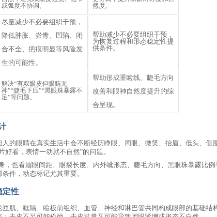
或弧度不协调。
然度。
尽量减少不必要组织干预，
帮助减少不必要组织干预，
降低肿胀、淤青、凹陷、闭
为恢复过程和形态稳定性提
供条件。
合不全、疤痕明显等风险发
生的可能性。
帮助形成重睑线、睫毛方向
解决
“有双眼皮但眼睛无
神”“睫毛下压”“黑眼珠暴露不
改善和眼神自然度提升的综
足”等问题。
合呈现。
设计
但人的眼睛在真实生活中会不断经历睁眼、闭眼、微笑、抬眉、低头、侧
照片好看，表情一动就不自然”的问题。
本身，也看眉眼间距、眼裂长度、内外眦形态、睫毛方向、黑眼珠暴露比例
部条件，动态标记尤其重要。
态稳定性
轮匝肌、眶隔、睑板前组织、血管、神经和淋巴管共同构成眼部的基础结
陷；去皮不足可能松弛，去皮过量又可能导致闭眼紧绷或形态不自然。