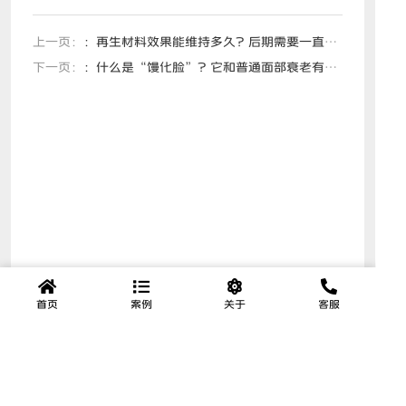
上一页：
：再生材料效果能维持多久？后期需要一直打吗？
下一页：
：什么是“馒化脸”？它和普通面部衰老有什么区别？如何判断自己属于哪一种？
首页
案例
关于
客服