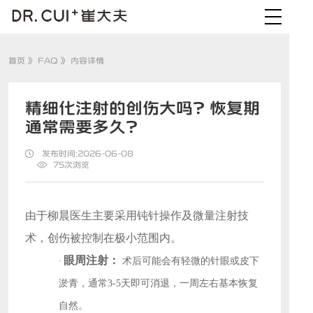
首页
》
FAQ
》 内容详情
精细化注射的创伤大吗？恢复期
通常需要多久？
发布时间:2026-06-08
75
次浏览
由于柳晨医生主要采用钝针操作及微量注射技
术，创伤被控制在极小范围内。
眼周注射：
·
术后可能会有轻微的针眼或皮下
淤青，通常
3-5天即可消退，一周左右基本恢复
自然。