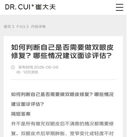
首页
》
FAQ
》 内容详情
如何判断自己是否需要做双眼皮
修复？哪些情况建议面诊评估？
发布时间:2026-06-08
12
次浏览
如何判断自己是否需要做双眼皮修复？哪些情况
建议面诊评估？
简短答案
并不是所有做完双眼皮后不满意的情况都需要修
复。双眼皮术后早期肿胀、宽窄变化或轻度不对