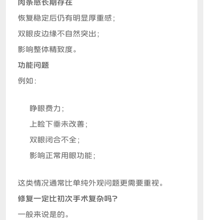
肉条感长期存在
恢复稳定后仍有明显厚重感；
双眼皮边缘不自然突出；
影响整体精致度。
功能问题
例如：
睁眼费力；
上睑下垂未改善；
双眼闭合不全；
影响正常用眼功能；
这类情况通常比单纯外观问题更需要重视。
修复一定比初次手术复杂吗？
一般来说是的。