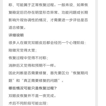
称，可能属于正常恢复过程。一般来说，如果恢
复稳定后仍存在明显形态异常、功能问题或长期
影响外观协调性的情况，才需要进一步评估是否
适合修复。
详细说明
很多人在做完双眼皮后都会经历一个心理阶段：
刚做完觉得太宽；
恢复过程中觉得不对称；
消肿后又觉得和预期不一样。
因此判断是否需要修复，首先要区分“恢复期问
题”和“真正需要修复的问题”。
哪些情况可能只是恢复过程？
双眼皮恢复并不是一夜完成。
术后不同阶段可能出现：