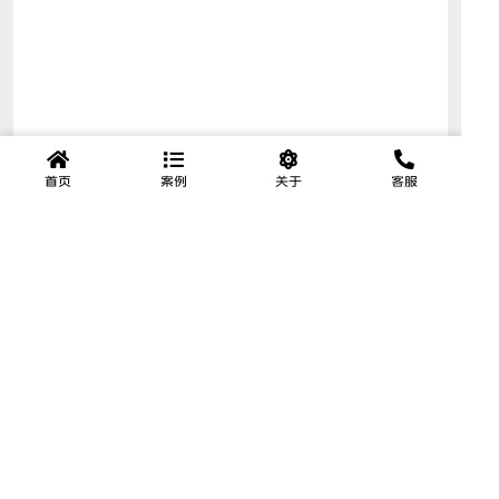
首页
案例
关于
客服