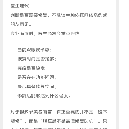
医生建议
判断是否需要修复，不建议单纯依据网络案例或
朋友意见。
专业面诊时，医生通常会重点评估：
当前双眼皮形态；
恢复时间是否足够；
瘢痕是否稳定；
是否存在功能问题；
是否具备修复空间；
修复后能够达到什么程度。
对于很多求美者而言，真正重要的并不是“能不
能修”，而是“现在是不是最佳修复时机”。只