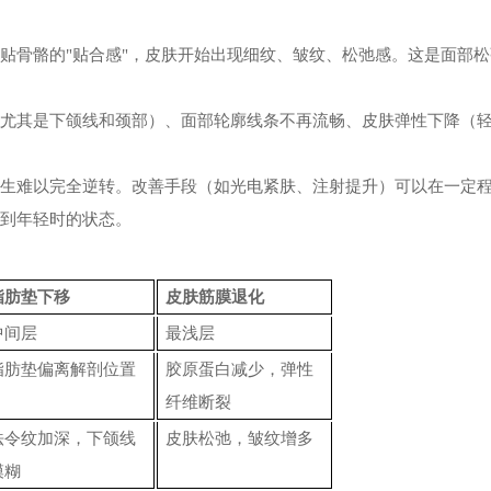
紧贴骨骼的
"贴合感"，皮肤开始出现细纹、皱纹、松弛感。这是面部
（尤其是下颌线和颈部）、面部轮廓线条不再流畅、皮肤弹性下降（
发生难以完全逆转。改善手段（如光电紧肤、注射提升）可以在一定
复到年轻时的状态。
脂肪垫下移
皮肤筋膜退化
中间层
最浅层
脂肪垫偏离解剖位置
胶原蛋白减少，弹性
纤维断裂
法令纹加深，下颌线
皮肤松弛，皱纹增多
模糊