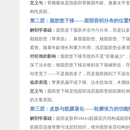
定义句：
骨骼吸收是指面部骨骼因年龄、激素水平
构性原因。
第二层：脂肪垫下移
——面部容积分布的位置
解剖学基础：
面部皮下脂肪并非均匀分布，而是以
颧脂肪垫（苹果肌）、鼻唇脂肪垫、颊脂肪垫、下
紧致。随着年龄增长和重力作用，浅层脂肪垫会逐
对松弛的影响：
脂肪垫下移导致的不是
"容量减少"
深了法令纹；颊脂肪垫下移后堆积在下颌缘附近，导
却变宽了——不是脂肪多了，而是脂肪跑到了不该
临床表现：
苹果肌扁平或下移、法令纹加深、木偶
定义句：
脂肪垫下移是指面部浅层脂肪垫因筋膜松
的主要原因。
第三层：皮肤与筋膜退化
——轮廓张力的功能
解剖学基础：
面部皮肤和
SMAS筋膜层共同构成面部
筋膜层连接骨骼与浅层软组织，维持面部各层结构的