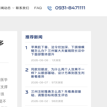
0931-8471111
新闻动态
联系我们
FAQ
推荐新闻
多
1
苹果肌下垂、法令纹加深、下颌缘模
糊怎么办？兰州崔大夫崔娟院长谈中
下面部整体提升
2026-08-08
|
1
次浏览
2
同款双眼皮，为什么两个人效果不一
样？从眼部基础、设计方案到医生判
断看差异
夫医
学
2026-08-07
|
97
次浏览
层支撑
3
兰州注射隆鼻怎么选？先看鼻部基
迪强
础、调整目标和医生评估
是不
2026-08-02
|
98
次浏览