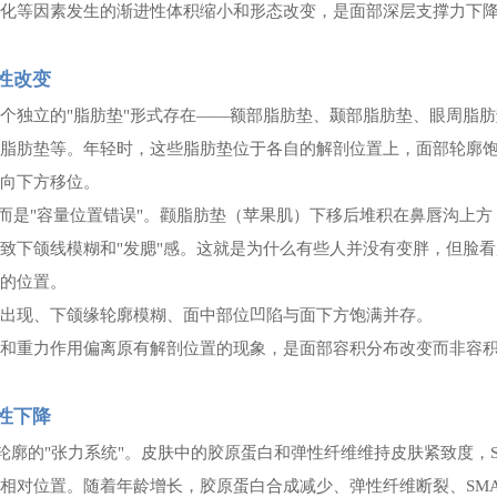
变化等因素发生的渐进性体积缩小和形态改变，是面部深层支撑力下
性改变
多个独立的
"脂肪垫"形式存在——额部脂肪垫、颞部脂肪垫、眼周脂
颌脂肪垫等。年轻时，这些脂肪垫位于各自的解剖位置上，面部轮廓
渐向下方移位。
，而是"容量位置错误"。颧脂肪垫（苹果肌）下移后堆积在鼻唇沟上方
致下颌线模糊和"发腮"感。这就是为什么有些人并没有变胖，但脸看
在的位置。
纹出现、下颌缘轮廓模糊、面中部位凹陷与面下方饱满并存。
弛和重力作用偏离原有解剖位置的现象，是面部容积分布改变而非容
性下降
轮廓的"张力系统"。皮肤中的胶原蛋白和弹性纤维维持皮肤紧致度，S
相对位置。随着年龄增长，胶原蛋白合成减少、弹性纤维断裂、SMA