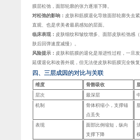
膜层松弛，面部轮廓的张力逐渐下降。
对松弛的影响：
皮肤和筋膜退化导致面部轮廓失去
直观、也是求美者最易感知的层面。
临床表现：
皮肤细纹和皱纹增多、面部皮肤松弛感
肤后回弹速度减慢）。
风险提示：
皮肤和筋膜的退化是渐进性过程，一旦
延缓退化和改善外观，但无法使皮肤和筋膜完全恢
四、三层成因的对比与关联
维度
骨骼吸收
层次
最深层
机制
骨体积缩小，支撑锚
点丢失
表现
面部比例缩短，纵向
支撑下降