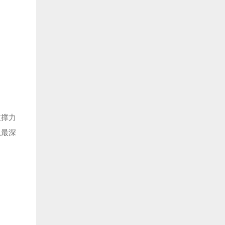
支撑力
从最深