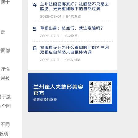
，属于
4
兰州祛眼袋哪家好？祛眼袋不只是去
脂肪，更要重建眼下的自然过渡
2026-08-01
|
94
次浏览
5
草根出身：起点低，就注定输吗？
续走
2026-07-31
|
6
次浏览
6
双眼皮设计为什么看眉眼比例？兰州
在面部
双眼皮自然感来自整体协调
2026-07-31
|
96
次浏览
肤弹性
容易被
兰州崔大夫整形美容
官方
过于激
值得信赖的选择
这个问
将不同
必须