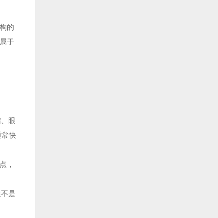
构的
属于
缩、眼
通常快
锚点，
往不是