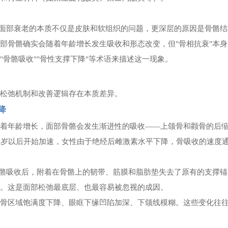
调面部衰老的本质不仅是皮肤和软组织的问题，更深层的原因是骨骼结
部骨骼确实会随着年龄增长发生吸收和形态改变，但"骨相抗衰"本身
骨骼吸收""骨性支撑下降"等术语来描述这一现象。
的松弛机制和改善逻辑存在本质差异。
降
随着年龄增长，面部骨骼会发生渐进性的吸收
——上颌骨和颧骨的后
0岁以后开始加速，女性由于绝经后雌激素水平下降，骨吸收的速度
骨骼吸收后，附着在骨骼上的韧带、筋膜和脂肪垫失去了原有的支撑
塌。这是面部松弛最底层、也最容易被忽视的成因。
颧骨区域饱满度下降、眼眶下缘凹陷加深、下颌线模糊。这些变化往