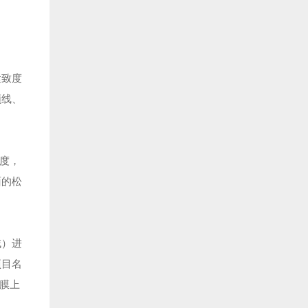
紧致度
颌线、
度，
面的松
域）进
项目名
膜上