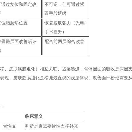
可通过复位和固定改
不可逆，但可通过紧
善
致手段延缓
复位脂肪垫位置
恢复皮肤张力（光电
/
手术提升）
在骨骼层面改善后评
配合前两层综合改善
估
下移、皮肤筋膜退化）相互关联、逐层递进，骨骼层面的吸收是深层
层表现，皮肤筋膜退化是松弛最直观的浅层体现。改善面部松弛需要
度：
临床意义
、骨性支
判断是否需要骨性支撑补充