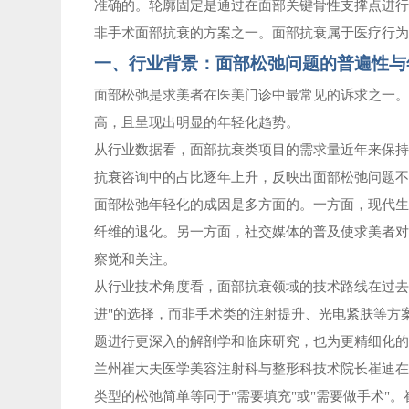
准确的。轮廓固定是通过在面部关键骨性支撑点进
非手术面部抗衰的方案之一。面部抗衰属于医疗行
一、行业背景：面部松弛问题的普遍性与
面部松弛是求美者在医美门诊中最常见的诉求之一
高，且呈现出明显的年轻化趋势。
从行业数据看，面部抗衰类项目的需求量近年来保
抗衰咨询中的占比逐年上升，反映出面部松弛问题不
面部松弛年轻化的成因是多方面的。一方面，现代
纤维的退化。另一方面，社交媒体的普及使求美者
察觉和关注。
从行业技术角度看，面部抗衰领域的技术路线在过
进"的选择，而非手术类的注射提升、光电紧肤等方
题进行更深入的解剖学和临床研究，也为更精细化
兰州崔大夫医
学
美容注射科与整形科技术院长崔迪
类型的松弛简单等同于"需要填充"或"需要做手术