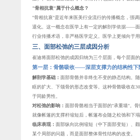
"骨相抗衰"属于什么概念？
"骨相抗衰"是近年来医美行业流行的传播概念，强
退化。这一概念在医学上有一定的解剖学依据——面
行业传播术语，非严格医学定义。医学上更倾向于用"
三、面部松弛的三层成因分析
崔迪将面部松弛的成因归纳为三个层面，每个层面
第一层：骨骼吸收
——深层支撑力的结构性下
解剖学基础：
面部骨骼并非终生不变的静态结构。
眶的扩大、下颌骨的形态改变等。这种骨骼吸收在3
于同龄男性。
对松弛的影响：
面部骨骼相当于面部的
"承重墙"。
就像帐篷的支撑杆缩短后，帐篷布会随之松弛和下
临床表现：
面部纵向比例缩短（中下面部变短）、
某个局部的问题，而是面部整体骨性结构的改变。