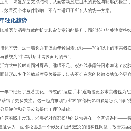
行注射，恢复深层支撑结构，从而带动浅层组织的复位与轮廓的稳定
为，效果受个体条件影响，不存在适用于所有人的统一方案。
年轻化趋势
。随着医美消费群体的扩大和审美意识的提升，面部松弛的关注度持
持增长态势。这一增长并非仅由年龄因素驱动
——30岁以下的求美者
再被视为"中年以后才需要面对的事"。
生活方式中长时间面对屏幕、睡眠不足、紫外线暴露等因素加速了皮
对面部形态变化的敏感度显著提高，过去不会在意的轻微松弛如今更
去十年中经历了显著变化。传统的
"拉皮手术"逐渐被更多求美者视为"
案获得了更多关注。这一趋势推动行业对"面部松弛到底是怎么回事"
的分层评估和分层改善提供了理论基础。
在临床实践中发现，求美者对面部松弛的认知存在一个普遍误区
——
"。崔迪认为，面部松弛是一个涉及多组织层次的结构性问题，改善方案