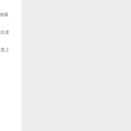
松弛最
轻拉皮
程度上