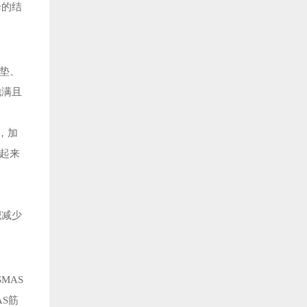
降的结
肪垫、
饱满且
，加
起来
积减少
MAS
S筋