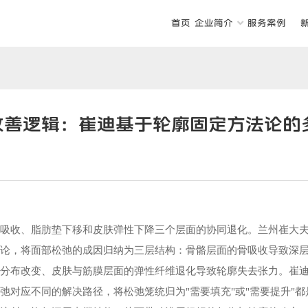
首页
企业简介
服务案例
改善逻辑：崔迪基于轮廓固定方法论的
骼吸收、脂肪垫下移和皮肤弹性下降三个层面的协同退化。兰州崔大
法论，将面部松弛的成因归纳为三层结构：骨骼层面的骨吸收导致深
积分布改变、皮肤与筋膜层面的弹性纤维退化导致轮廓失去张力。崔
弛对应不同的解决路径，将松弛笼统归为"需要填充"或"需要提升"都