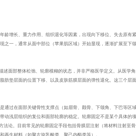
因年龄增长、重力作用、组织退化等因素，出现向下移位、失去原有
表现之一，通常从面中部位（苹果肌区域）开始显现，逐渐扩展至下
，描述面部整体松弛、轮廓模糊的状态，并非严格医学定义。从医学角
、脂肪垫层面的位置下移、以及皮肤筋膜层面的弹性退化。这三个层
辑是通过在面部关键骨性支撑点（如眉骨、颧骨、下颌角、下巴等区
而带动浅层组织的复位和面部轮廓的稳定。轮廓固定不是某个具体的
作方法论。目前常见的轮廓固定手段包括骨膜层注射（将材料注射至骨
酸和再生材料（如聚左旋乳酸类、聚己内酯类等）。