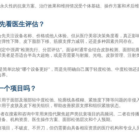
、永久性的抗衰方案。治疗效果和维持情况受个体基础、操作方案和术后
要先看医生评估？
会先关注设备名称、价格或他人体验。但从医疗美容决策角度看，真正影
皮弹性下降、皮下脂肪下移、筋膜支撑力减弱，还是多种因素共同存在。
制定中强调
“检测先行、分层评估”。面诊时通常会结合皮肤检测、面部轮
求美者是否适合半岛大超炮，或是否需要与射频、光电、皮肤管理、注射
是简单比较“哪个设备更好”，而是先明确自己属于轻度松弛、中度松弛还
边界。
一个项目吗？
常用于面部及颈部轻中度松弛、轮廓线条模糊、紧致度下降等问题的非侵
作用于皮肤及皮下相关组织，帮助改善胶原支撑和组织紧致状态。
求美者在搜索和咨询中常用来指代聚焦超声类抗衰项目的高频词。二者在传
设备、机构资质、医生操作方案、面部松弛层次和个人预期。
衰项目，不破皮、不开刀，但仍需要由具备相应资质的医疗机构和专业人