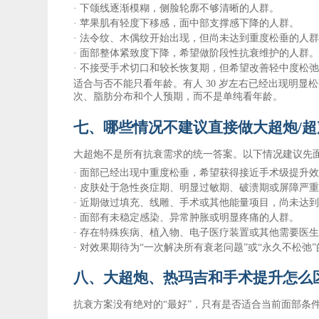
·
下颌线逐渐模糊，侧脸轮廓不够清晰的人群。
·
苹果肌有轻度下移感，面中部支撑感下降的人群。
·
法令纹、木偶纹开始出现，但尚未达到重度松垂的人
·
面部整体紧致度下降，希望做阶段性抗衰维护的人群
·
不接受手术切口和较长恢复期，但希望改善轻中度松
适合与否不能只看年龄。有人
30 岁左右已经出现明显
次、脂肪分布和个人预期，而不是单纯看年龄。
七、哪些情况不建议直接做大超炮
/
大超炮不是所有抗衰需求的统一答案。以下情况建议先
·
面部已经出现中重度松垂，希望获得接近手术级提升
·
皮肤处于急性炎症期、明显过敏期、破溃期或屏障严
·
近期做过填充、线雕、手术或其他能量项目，尚未达
·
面部有未稳定感染、异常肿胀或明显疼痛的人群。
·
存在特殊疾病、植入物、电子医疗装置或其他需要医
·
对效果期待为
“一次解决所有衰老问题”或“永久不松弛
八、大超炮、热玛吉和手术提升怎么
抗衰方案没有绝对的
“最好”，只有是否适合当前面部条