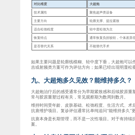
对比维度
大超炮
技术属性
聚焦超声类设备
主要方向
轮廓支撑、提拉紧致
适合松弛程度
轻中度松弛为主
恢复特点
通常恢复负担较轻，个体差异
是否替代关系
不能替代手术
如果主要问题是轮廓线模糊、轻中度下垂，大超炮可以
吉或射频类方案可作为评估方向；如果已经出现明显松
九、大超炮多久见效？能维持多久？
大超炮治疗后的感受通常分为早期紧致感和后续胶原重
常与胶原重塑过程有关，常见观察期为数周到数月。
维持时间受年龄、皮肤基础、松弛程度、生活方式、术
抗衰维护项目。复诊评估通常比单纯追问
“能维持多久”
抗衰本身是长期管理，而不是一次性项目。对于有持续
案。