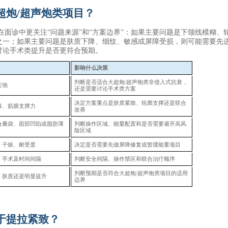
超炮
/超声炮类项目？
在面诊中更关注“问题来源”和“方案边界”：如果主要问题是下颌线模糊、
之一；如果主要问题是肤质下降、细纹、敏感或屏障受损，则可能需要先
讨论手术类提升是否更符合预期。
影响什么决策
判断是否适合大超炮
/超声炮类非侵入式抗衰，
松弛
还是需要讨论手术类方案
决定方案重点是肤质紧致、轮廓支撑还是联合
移、筋膜支撑力
改善
角囊袋、面部凹陷或脂肪薄
判断操作区域、能量配置和是否需要避开高风
险区域
、干燥、耐受度
决定是否需要先做屏障修复或暂缓能量项目
、手术及时间间隔
判断安全间隔、操作禁区和联合治疗顺序
判断预期是否符合大超炮
/超声炮类项目的适用
、肤质还是明显提升
边界
于提拉紧致？