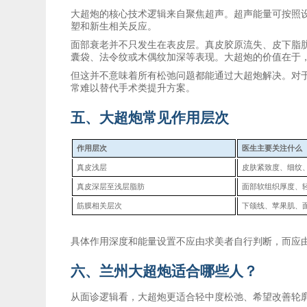
大超炮的核心技术逻辑来自聚焦超声。超声能量可按照
塑和新生相关反应。
面部衰老并不只发生在表皮层。真皮胶原流失、皮下脂
囊袋、法令纹或木偶纹加深等表现。大超炮的价值在于
但这并不意味着所有松弛问题都能通过大超炮解决。对
常难以替代手术类提升方案。
五、大超炮常见作用层次
作用层次
医生主要关注什么
真皮浅层
皮肤紧致度、细纹
真皮深层至浅层脂肪
面部软组织厚度、
筋膜相关层次
下颌线、苹果肌、
具体作用深度和能量设置不应由求美者自行判断，而应
六、兰州大超炮适合哪些人？
从面诊逻辑看，大超炮更适合轻中度松弛、希望改善轮