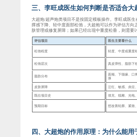
三、李旺成医生如何判断是否适合大
大超炮
/超声炮类项目不是按固定模板操作。李旺成医生
撑感下降、轻中度面部松弛，大超炮可以作为评估方向
肤管理或修复屏障；如果已经出现中重度松垂，则需要
评估项目
医生主要看什么
松弛程度
轻度、中度或重度
松弛层次
真皮弹性、脂肪下
面颊、下颌缘、口
脂肪分布
厚
皮肤屏障
泛红、敏感、炎症
既往项目史
填充、线雕、光电
预期目标
想改善轮廓、紧致
四、大超炮的作用原理：为什么能用