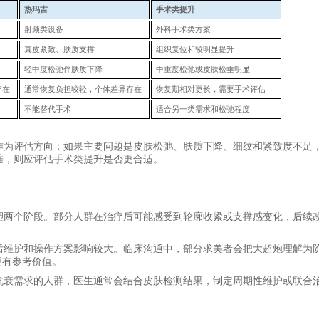
热玛吉
手术类提升
射频类设备
外科手术类方案
真皮紧致、肤质支撑
组织复位和较明显提升
轻中度松弛伴肤质下降
中重度松弛或皮肤松垂明显
存在
通常恢复负担较轻，个体差异存在
恢复期相对更长，需要手术评估
不能替代手术
适合另一类需求和松弛程度
作为评估方向；如果主要问题是皮肤松弛、肤质下降、细纹和紧致度不足
垂，则应评估手术类提升是否更合适。
塑两个阶段。部分人群在治疗后可能感受到轮廓收紧或支撑感变化，后续
后维护和操作方案影响较大。临床沟通中，部分求美者会把大超炮理解为
更有参考价值。
抗衰需求的人群，医生通常会结合皮肤检测结果，制定周期性维护或联合