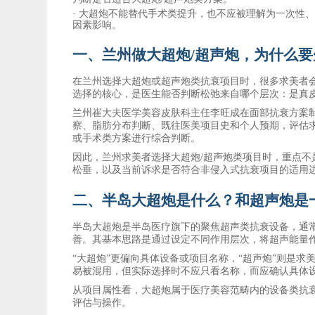
·
大超炮不能替代手术类提升，也不应被理解为一次性
因素影响。
一、兰州做大超炮
/超声炮，为什么
在兰州选择大超炮或超声炮类抗衰项目时，很多求美者
选择的核心，是医生能否判断松弛来自哪个层次：是真
兰州崔大夫医学美容
皮肤科主任李旺成在面部抗衰方案
察、脂肪分布判断、既往医美项目史和个人预期，评估
或手术类方案进行综合判断。
因此，兰州求美者选择大超炮
/超声炮类项目时，重点不
松垂，以及当前诉求是否符合非侵入式抗衰项目的适用
二、半岛大超炮是什么？和超声炮是
半岛大超炮是半岛医疗旗下的聚焦超声类抗衰设备，通
善。其基本思路是通过设定不同作用层次，将超声能量
“大超炮”更偏向具体设备或项目名称，“超声炮”则是
易被混用，但实际选择时不应只看名称，而应确认具体
从项目属性看，大超炮属于医疗美容范畴内的设备类抗
评估与操作。