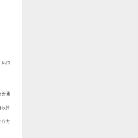
，热玛
改善通
阶段性
治疗方