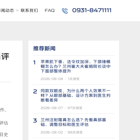
0931-8471111
新闻动态
联系我们
FAQ
推荐新闻
与评
1
苹果肌下垂、法令纹加深、下颌缘模
糊怎么办？兰州崔大夫崔娟院长谈中
下面部整体提升
2026-08-08
|
1
次浏览
2
同款双眼皮，为什么两个人效果不一
样？从眼部基础、设计方案到医生判
断看差异
2026-08-07
|
97
次浏览
条件。
3
兰州注射隆鼻怎么选？先看鼻部基
评估
础、调整目标和医生评估
2026-08-02
|
98
次浏览
目史