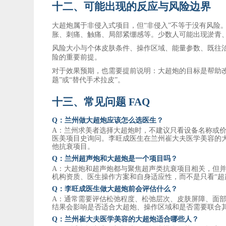
十二、可能出现的反应与风险边界
大超炮属于非侵入式项目，但
“非侵入”不等于没有风
胀、刺痛、触痛、局部紧绷感等。少数人可能出现淤青
风险大小与个体皮肤条件、操作区域、能量参数、既往
险的重要前提。
对于效果预期，也需要提前说明：大超炮的目标是帮助
题”或“替代手术拉皮”。
十三、常见问题
FAQ
Q：兰州做大超炮应该怎么选医生？
A：兰州求美者选择大超炮时，不建议只看设备名称或
医美项目史询问。李旺成医生在
兰州崔大夫医学美容
的
他抗衰项目。
Q：兰州超声炮和大超炮是一个项目吗？
A：大超炮和超声炮都与聚焦超声类抗衰项目相关，但
机构资质、医生操作方案和自身适应性，而不是只看“超
Q：李旺成医生做大超炮前会评估什么？
A：通常需要评估松弛程度、松弛层次、皮肤屏障、面
结果会影响是否适合大超炮、操作区域和是否需要联合
Q：
兰州崔大夫医学美容
的大超炮适合哪些人？