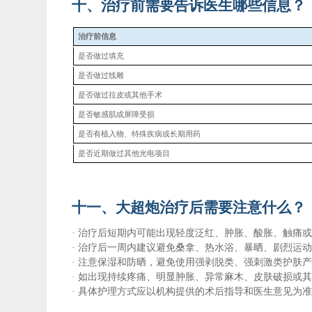
十、治疗前需要告诉医生哪些信息？
治疗前信息
是否做过填充
是否做过线雕
是否做过拉皮或其他手术
是否敏感肌或屏障受损
是否有植入物、特殊疾病或长期用药
是否近期做过其他光电项目
十一、大超炮治疗后需要注意什么？
·
治疗后短期内可能出现轻度泛红、肿胀、酸胀、触痛
·
治疗后一周内建议避免桑拿、热水浴、暴晒、剧烈运
·
注意保湿和防晒，避免使用强剥脱类、强刺激类护肤
·
如出现持续疼痛、明显肿胀、异常麻木、皮肤破损或
·
具体护理方式应以机构提供的术后指导和医生意见为