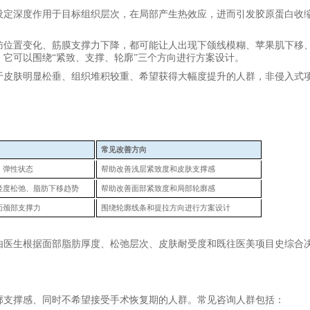
设定深度作用于目标组织层次，在局部产生热效应，进而引发胶原蛋白收
肪位置变化、筋膜支撑力下降，都可能让人出现下颌线模糊、苹果肌下移
，它可以围绕
“紧致、支撑、轮廓”三个方向进行方案设计。
于皮肤明显松垂、组织堆积较重、希望获得大幅度提升的人群，非侵入式
常见改善方向
、弹性状态
帮助改善浅层紧致度和皮肤支撑感
轻度松弛、脂肪下移趋势
帮助改善面部紧致度和局部轮廓感
面颈部支撑力
围绕轮廓线条和提拉方向进行方案设计
由医生根据面部脂肪厚度、松弛层次、皮肤耐受度和既往医美项目史综合
廓支撑感、同时不希望接受手术恢复期的人群。常见咨询人群包括：