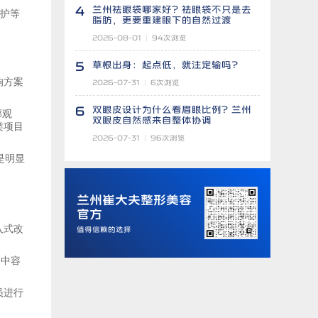
4
兰州祛眼袋哪家好？祛眼袋不只是去
维护等
脂肪，更要重建眼下的自然过渡
2026-08-01
|
94
次浏览
5
草根出身：起点低，就注定输吗？
响方案
2026-07-31
|
6
次浏览
6
双眼皮设计为什么看眉眼比例？兰州
廓观
双眼皮自然感来自整体协调
类项目
2026-07-31
|
96
次浏览
是明显
兰州崔大夫整形美容
官方
入式改
值得信赖的选择
播中容
员进行