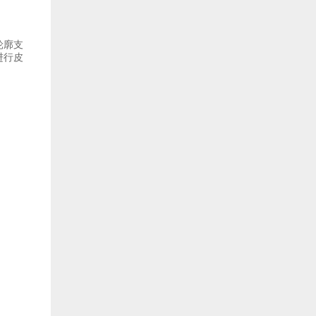
轮廓支
进行皮