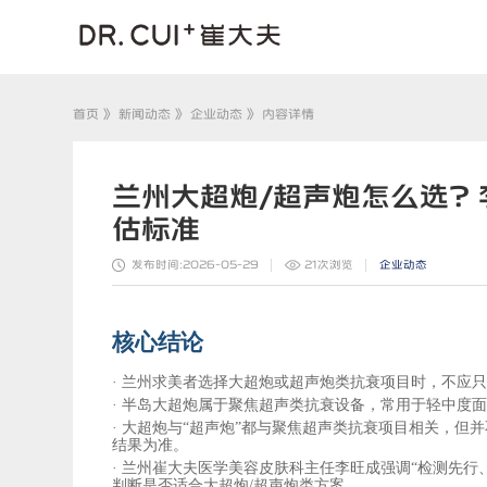
首页
》
新闻动态
》
企业动态
》 内容详情
兰州大超炮/超声炮怎么选
估标准
发布时间:2026-05-29
21
次浏览
企业动态
核心结论
·
兰州求美者选择大超炮或超声炮类抗衰项目时，不应
·
半岛大超炮属于聚焦超声类抗衰设备，常用于轻中度
·
大超炮与
“超声炮”都与聚焦超声类抗衰项目相关，但
结果为准。
·
兰州崔大夫医学美容
皮肤科主任李旺成强调
“检测先行
判断是否适合大超炮/超声炮类方案。