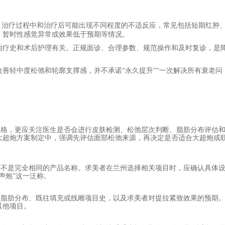
险。治疗过程中和治疗后可能出现不同程度的不适反应，常见包括短期红肿
、暂时性感觉异常或效果低于预期等情况。
治疗史和术后护理有关。正规面诊、合理参数、规范操作和及时复诊，是
改善轻中度松弛和轮廓支撑感，并不承诺
“永久提升”“一次解决所有衰老问
价格，更应关注医生是否会进行皮肤检测、松弛层次判断、脂肪分布评估
大超炮方案制定中，强调先评估面部松弛来源，再决定是否适合大超炮或
并不是完全相同的产品名称。求美者在兰州选择相关项目时，应确认具体
声炮”这一泛称。
部脂肪分布、既往填充或线雕项目史，以及求美者对提拉紧致效果的预期
其他项目。