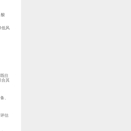
、酸
降低风
和既往
联合其
设备、
。评估