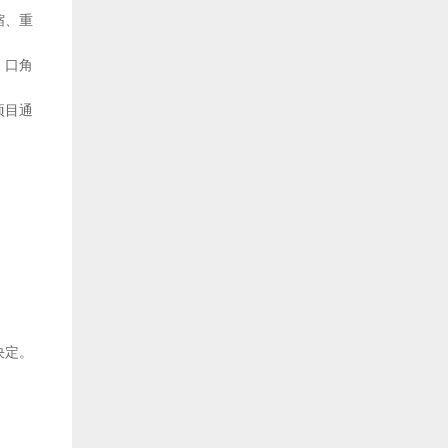
缩、重
、口角
项目通
决定。